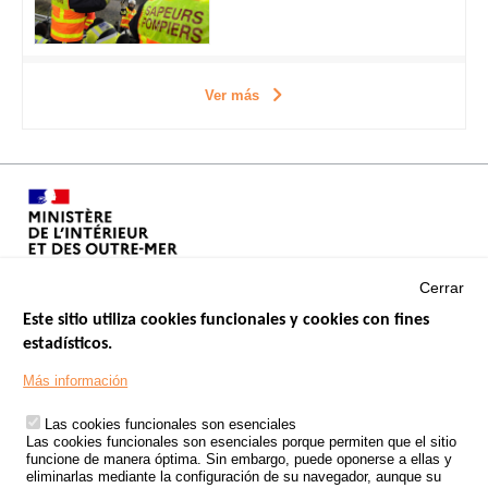
Ver más
Cerrar
Este sitio utiliza cookies funcionales y cookies con fines
estadísticos.
Menu
SITIOS DE GOBIERNO
Footer
Más información
INSEGURIDAD VIAL
Las cookies funcionales son esenciales
TRATAMIENTO DE DATOS PERSONALES PROCEDENTES DE
Las cookies funcionales son esenciales porque permiten que el sitio
ACCIDENTES DE TRÁFICO
funcione de manera óptima. Sin embargo, puede oponerse a ellas y
eliminarlas mediante la configuración de su navegador, aunque su
ESTUDIOS