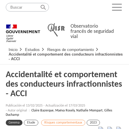
Pasar
Mapa
al
web
Menu
contenido
Observatorio
francés de seguridad
vial
Navigation
Inicio
Estudios
Riesgos de comportamiento
principale
Accidentalité et comportement des conducteurs infractionnistes
- ACCI
Accidentalité et comportement
des conducteurs infractionnistes
- ACCI
Publicación el
13/02/2025
-
Actualización el 17/03/2025
- Autor original :
Claire Bazerque, Maëva Rosely, Nathalie Mompart, Gilles
Duchamp
Cerema
Etude
Risques comportementaux
2023