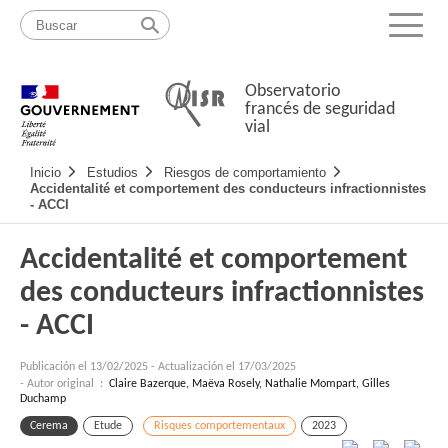
Pasar
Mapa
al
web
Menu
contenido
Observatorio
francés de seguridad
vial
Navigation
Inicio
Estudios
Riesgos de comportamiento
principale
Accidentalité et comportement des conducteurs infractionnistes
- ACCI
Accidentalité et comportement
des conducteurs infractionnistes
- ACCI
Publicación el
13/02/2025
-
Actualización el 17/03/2025
- Autor original :
Claire Bazerque, Maëva Rosely, Nathalie Mompart, Gilles
Duchamp
Cerema
Etude
Risques comportementaux
2023