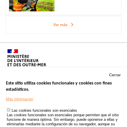
Ver más
Cerrar
Este sitio utiliza cookies funcionales y cookies con fines
estadísticos.
Menu
SITIOS DE GOBIERNO
Footer
Más información
INSEGURIDAD VIAL
Las cookies funcionales son esenciales
TRATAMIENTO DE DATOS PERSONALES PROCEDENTES DE
Las cookies funcionales son esenciales porque permiten que el sitio
ACCIDENTES DE TRÁFICO
funcione de manera óptima. Sin embargo, puede oponerse a ellas y
eliminarlas mediante la configuración de su navegador, aunque su
ESTUDIOS