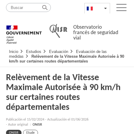
Pasar
Mapa
al
web
FR
List additional a
Menu
contenido
Observatorio
francés de seguridad
vial
Navigation
Inicio
Estudios
Evaluación
Evaluación de las
principale
medidas
Relèvement de la Vitesse Maximale Autorisée à 90
km/h sur certaines routes départementales
Relèvement de la Vitesse
Maximale Autorisée à 90 km/h
sur certaines routes
départementales
Publicación el
15/02/2024
-
Actualización el 01/06/2026
- Autor original :
ONISR
ONISR
Etude