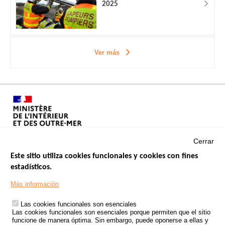
2025
Ver más
Cerrar
Este sitio utiliza cookies funcionales y cookies con fines
estadísticos.
Menu
SITIOS DE GOBIERNO
Footer
Más información
INSEGURIDAD VIAL
Las cookies funcionales son esenciales
TRATAMIENTO DE DATOS PERSONALES PROCEDENTES DE
Las cookies funcionales son esenciales porque permiten que el sitio
ACCIDENTES DE TRÁFICO
funcione de manera óptima. Sin embargo, puede oponerse a ellas y