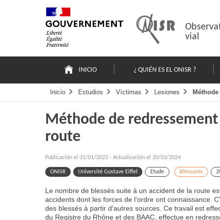
Pasar
Mapa
al
web
contenido
Observat
vial
Navigation
principale
INICIO
¿ QUIÉN ES EL ONISR ?
Inicio
Estudios
Víctimas
Lesiones
Méthode 
Méthode de redressement 
route
Publicación el
31/01/2023
-
Actualización el 20/03/2024
ONISR
Université Gustave Eiffel
Etude
Blessures
2
Le nombre de blessés suite à un accident de la route est
accidents dont les forces de l'ordre ont connaissance. C'
des blessés à partir d'autres sources. Ce travail est effe
du Registre du Rhône et des BAAC, effectue en redress