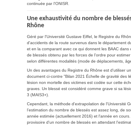
continuée par l'ONISR.
Une exhaustivité du nombre de blessés
Rhône
Géré par l'Université Gustave Eiffel, le Registre du Rh
d'accidents de la route survenus dans le département d
et en la comparant avec ce qui donnent les BAAC dans c
de blessés obtenu par les forces de l'ordre pour estime
selon différentes modalités (mode de déplacements, âge
Un des avantages du Registre du Rhône est d'utiliser une 
document ci-contre "Bilan 2021 Échelle de gravité des lé
lésion non mortelle des victimes est codée sur cette éch
graves. Un blessé est considéré comme grave si sa lés
3 (MAIS3+).
Cependant, la méthode d'extrapolation de l'Université Gu
l’estimation du nombre de blessés est assez long, de sor
année estimée (actuellement 2016) et l'année en cours. 
provisoire d'un nombre de blessés en attendant l'estimatio