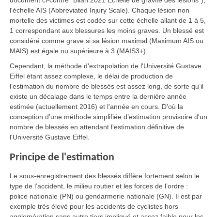
document ci-contre "Bilan 2021 Échelle de gravité des lésions"),
l'échelle AIS (Abbreviated Injury Scale). Chaque lésion non
mortelle des victimes est codée sur cette échelle allant de 1 à 5,
1 correspondant aux blessures les moins graves. Un blessé est
considéré comme grave si sa lésion maximal (Maximum AIS ou
MAIS) est égale ou supérieure à 3 (MAIS3+).
Cependant, la méthode d'extrapolation de l'Université Gustave
Eiffel étant assez complexe, le délai de production de
l’estimation du nombre de blessés est assez long, de sorte qu’il
existe un décalage dans le temps entre la dernière année
estimée (actuellement 2016) et l'année en cours. D’où la
conception d’une méthode simplifiée d’estimation provisoire d'un
nombre de blessés en attendant l'estimation définitive de
l'Université Gustave Eiffel.
Principe de l'estimation
Le sous-enregistrement des blessés diffère fortement selon le
type de l’accident, le milieu routier et les forces de l’ordre :
police nationale (PN) ou gendarmerie nationale (GN). Il est par
exemple très élevé pour les accidents de cyclistes hors
agglomération sans autre tiers impliqué et assez faible pour les