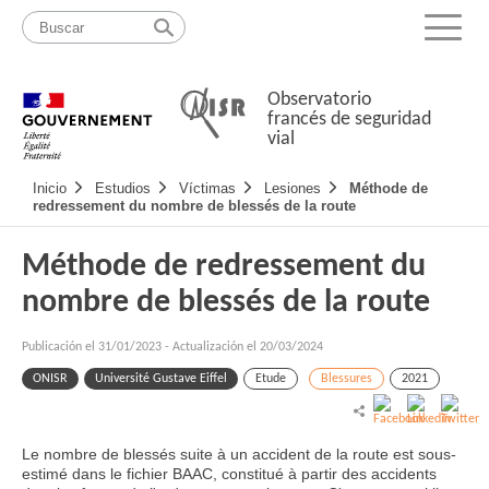
Pasar
Mapa
al
web
Menu
contenido
Observatorio
francés de seguridad
vial
Navigation
Inicio
Estudios
Víctimas
Lesiones
Méthode de
principale
redressement du nombre de blessés de la route
Méthode de redressement du
nombre de blessés de la route
Publicación el
31/01/2023
-
Actualización el 20/03/2024
ONISR
Université Gustave Eiffel
Etude
Blessures
2021
Le nombre de blessés suite à un accident de la route est sous-
estimé dans le fichier BAAC, constitué à partir des accidents