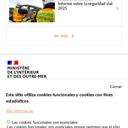
Informe sobre la seguridad vial
2025
Ver más
Cerrar
Este sitio utiliza cookies funcionales y cookies con fines
estadísticos.
Menu
SITIOS DE GOBIERNO
Footer
Más información
INSEGURIDAD VIAL
Las cookies funcionales son esenciales
TRATAMIENTO DE DATOS PERSONALES PROCEDENTES DE
Las cookies funcionales son esenciales porque permiten que el sitio