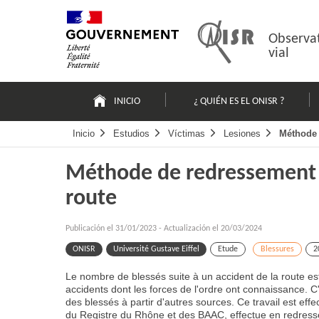
Pasar
Mapa
al
web
contenido
Observat
vial
Navigation
principale
INICIO
¿ QUIÉN ES EL ONISR ?
Inicio
Estudios
Víctimas
Lesiones
Méthode 
Méthode de redressement 
route
Publicación el
31/01/2023
-
Actualización el 20/03/2024
ONISR
Université Gustave Eiffel
Etude
Blessures
2
Le nombre de blessés suite à un accident de la route est
accidents dont les forces de l'ordre ont connaissance. C'
des blessés à partir d'autres sources. Ce travail est effe
du Registre du Rhône et des BAAC, effectue en redress