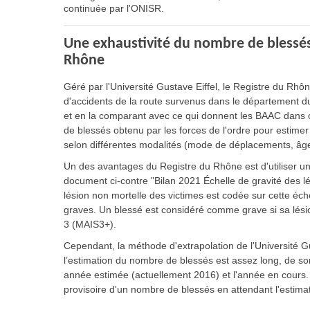
continuée par l'ONISR.
Une exhaustivité du nombre de blessés
Rhône
Géré par l'Université Gustave Eiffel, le Registre du Rh
d'accidents de la route survenus dans le département d
et en la comparant avec ce qui donnent les BAAC dans c
de blessés obtenu par les forces de l'ordre pour estime
selon différentes modalités (mode de déplacements, âge
Un des avantages du Registre du Rhône est d'utiliser une 
document ci-contre "Bilan 2021 Échelle de gravité des lé
lésion non mortelle des victimes est codée sur cette éch
graves. Un blessé est considéré comme grave si sa lés
3 (MAIS3+).
Cependant, la méthode d'extrapolation de l'Université Gu
l’estimation du nombre de blessés est assez long, de sor
année estimée (actuellement 2016) et l'année en cours. 
provisoire d'un nombre de blessés en attendant l'estimatio