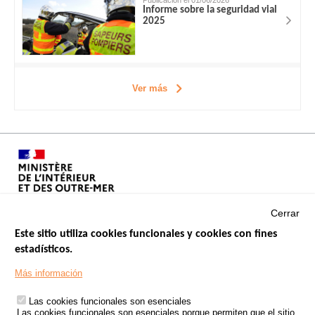
Informe sobre la seguridad vial
2025
Ver más
Cerrar
Este sitio utiliza cookies funcionales y cookies con fines
estadísticos.
Menu
SITIOS DE GOBIERNO
Footer
Más información
INSEGURIDAD VIAL
Las cookies funcionales son esenciales
TRATAMIENTO DE DATOS PERSONALES PROCEDENTES DE
Las cookies funcionales son esenciales porque permiten que el sitio