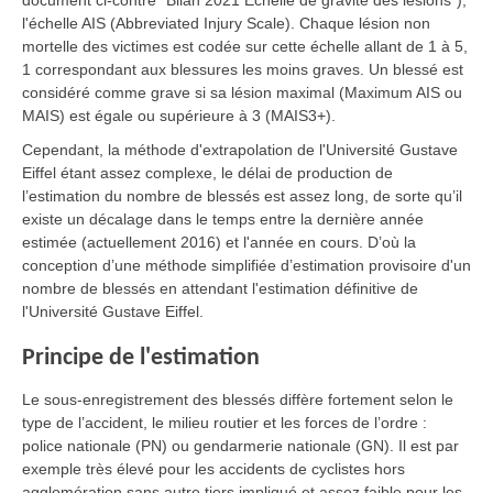
document ci-contre "Bilan 2021 Échelle de gravité des lésions"),
l'échelle AIS (Abbreviated Injury Scale). Chaque lésion non
mortelle des victimes est codée sur cette échelle allant de 1 à 5,
1 correspondant aux blessures les moins graves. Un blessé est
considéré comme grave si sa lésion maximal (Maximum AIS ou
MAIS) est égale ou supérieure à 3 (MAIS3+).
Cependant, la méthode d'extrapolation de l'Université Gustave
Eiffel étant assez complexe, le délai de production de
l’estimation du nombre de blessés est assez long, de sorte qu’il
existe un décalage dans le temps entre la dernière année
estimée (actuellement 2016) et l'année en cours. D’où la
conception d’une méthode simplifiée d’estimation provisoire d'un
nombre de blessés en attendant l'estimation définitive de
l'Université Gustave Eiffel.
Principe de l'estimation
Le sous-enregistrement des blessés diffère fortement selon le
type de l’accident, le milieu routier et les forces de l’ordre :
police nationale (PN) ou gendarmerie nationale (GN). Il est par
exemple très élevé pour les accidents de cyclistes hors
agglomération sans autre tiers impliqué et assez faible pour les