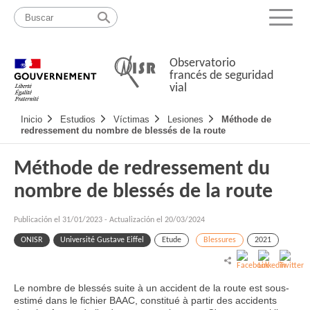
Pasar
Mapa
al
web
Menu
contenido
Observatorio
francés de seguridad
vial
Navigation
Inicio
Estudios
Víctimas
Lesiones
Méthode de
principale
redressement du nombre de blessés de la route
Méthode de redressement du
nombre de blessés de la route
Publicación el
31/01/2023
-
Actualización el 20/03/2024
ONISR
Université Gustave Eiffel
Etude
Blessures
2021
Le nombre de blessés suite à un accident de la route est sous-
estimé dans le fichier BAAC, constitué à partir des accidents