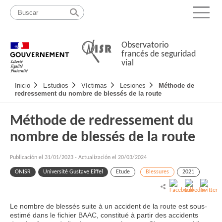
Pasar
Mapa
al
web
Menu
contenido
Observatorio
francés de seguridad
vial
Navigation
Inicio
Estudios
Víctimas
Lesiones
Méthode de
principale
redressement du nombre de blessés de la route
Méthode de redressement du
nombre de blessés de la route
Publicación el
31/01/2023
-
Actualización el 20/03/2024
ONISR
Université Gustave Eiffel
Etude
Blessures
2021
Le nombre de blessés suite à un accident de la route est sous-
estimé dans le fichier BAAC, constitué à partir des accidents