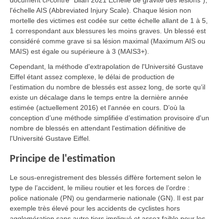
document ci-contre "Bilan 2021 Échelle de gravité des lésions"),
l'échelle AIS (Abbreviated Injury Scale). Chaque lésion non
mortelle des victimes est codée sur cette échelle allant de 1 à 5,
1 correspondant aux blessures les moins graves. Un blessé est
considéré comme grave si sa lésion maximal (Maximum AIS ou
MAIS) est égale ou supérieure à 3 (MAIS3+).
Cependant, la méthode d'extrapolation de l'Université Gustave
Eiffel étant assez complexe, le délai de production de
l’estimation du nombre de blessés est assez long, de sorte qu’il
existe un décalage dans le temps entre la dernière année
estimée (actuellement 2016) et l'année en cours. D’où la
conception d’une méthode simplifiée d’estimation provisoire d'un
nombre de blessés en attendant l'estimation définitive de
l'Université Gustave Eiffel.
Principe de l'estimation
Le sous-enregistrement des blessés diffère fortement selon le
type de l’accident, le milieu routier et les forces de l’ordre :
police nationale (PN) ou gendarmerie nationale (GN). Il est par
exemple très élevé pour les accidents de cyclistes hors
agglomération sans autre tiers impliqué et assez faible pour les