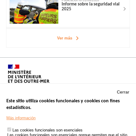
Informe sobre la seguridad vial
2025
Ver más
Cerrar
Este sitio utiliza cookies funcionales y cookies con fines
estadísticos.
Menu
SITIOS DE GOBIERNO
Footer
Más información
INSEGURIDAD VIAL
Las cookies funcionales son esenciales
TRATAMIENTO DE DATOS PERSONALES PROCEDENTES DE
Las cookies funcionales son esenciales porque permiten que el sitio