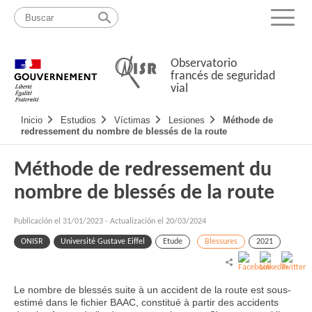
Pasar
Mapa
al
web
Menu
contenido
Observatorio
francés de seguridad
vial
Navigation
Inicio
Estudios
Víctimas
Lesiones
Méthode de
principale
redressement du nombre de blessés de la route
Méthode de redressement du
nombre de blessés de la route
Publicación el
31/01/2023
-
Actualización el 20/03/2024
ONISR
Université Gustave Eiffel
Etude
Blessures
2021
Le nombre de blessés suite à un accident de la route est sous-
estimé dans le fichier BAAC, constitué à partir des accidents