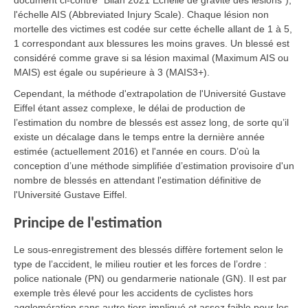
document ci-contre "Bilan 2021 Échelle de gravité des lésions"),
l'échelle AIS (Abbreviated Injury Scale). Chaque lésion non
mortelle des victimes est codée sur cette échelle allant de 1 à 5,
1 correspondant aux blessures les moins graves. Un blessé est
considéré comme grave si sa lésion maximal (Maximum AIS ou
MAIS) est égale ou supérieure à 3 (MAIS3+).
Cependant, la méthode d'extrapolation de l'Université Gustave
Eiffel étant assez complexe, le délai de production de
l’estimation du nombre de blessés est assez long, de sorte qu’il
existe un décalage dans le temps entre la dernière année
estimée (actuellement 2016) et l'année en cours. D’où la
conception d’une méthode simplifiée d’estimation provisoire d'un
nombre de blessés en attendant l'estimation définitive de
l'Université Gustave Eiffel.
Principe de l'estimation
Le sous-enregistrement des blessés diffère fortement selon le
type de l’accident, le milieu routier et les forces de l’ordre :
police nationale (PN) ou gendarmerie nationale (GN). Il est par
exemple très élevé pour les accidents de cyclistes hors
agglomération sans autre tiers impliqué et assez faible pour les