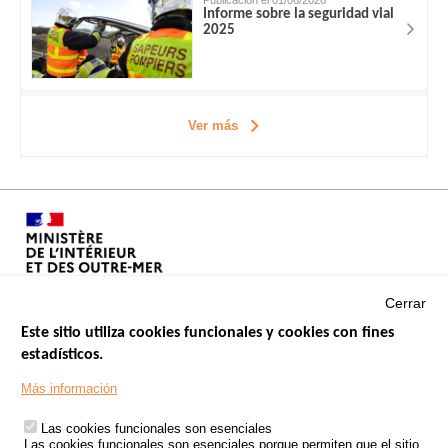
Informe sobre la seguridad vial
2025
Ver más
Cerrar
Este sitio utiliza cookies funcionales y cookies con fines
estadísticos.
Menu
SITIOS DE GOBIERNO
Footer
Más información
INSEGURIDAD VIAL
Las cookies funcionales son esenciales
TRATAMIENTO DE DATOS PERSONALES PROCEDENTES DE
Las cookies funcionales son esenciales porque permiten que el sitio