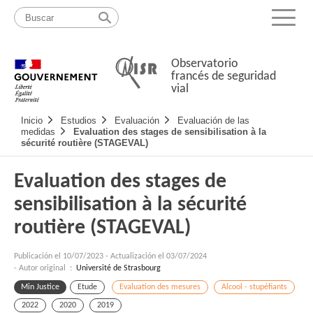
Pasar
Mapa
al
web
Menu
contenido
Observatorio
francés de seguridad
vial
Navigation
Inicio
Estudios
Evaluación
Evaluación de las
principale
medidas
Evaluation des stages de sensibilisation à la
sécurité routière (STAGEVAL)
Evaluation des stages de
sensibilisation à la sécurité
routière (STAGEVAL)
Publicación el
10/07/2023
-
Actualización el 03/07/2024
- Autor original :
Université de Strasbourg
Min Justice
Etude
Evaluation des mesures
Alcool - stupéfiants
2022
2020
2019