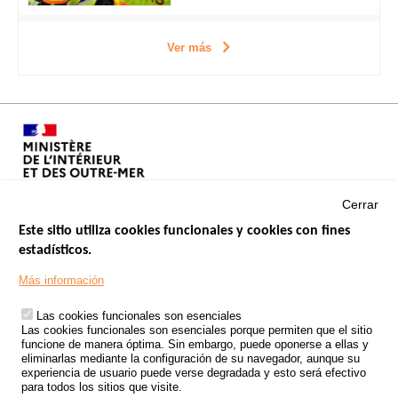
Ver más
Cerrar
Este sitio utiliza cookies funcionales y cookies con fines
estadísticos.
Menu
SITIOS DE GOBIERNO
Footer
Más información
INSEGURIDAD VIAL
Las cookies funcionales son esenciales
TRATAMIENTO DE DATOS PERSONALES PROCEDENTES DE
Las cookies funcionales son esenciales porque permiten que el sitio
ACCIDENTES DE TRÁFICO
funcione de manera óptima. Sin embargo, puede oponerse a ellas y
eliminarlas mediante la configuración de su navegador, aunque su
ESTUDIOS
experiencia de usuario puede verse degradada y esto será efectivo
para todos los sitios que visite.
CONVOCATORIA DE PROYECTOS DE ESTUDIOS