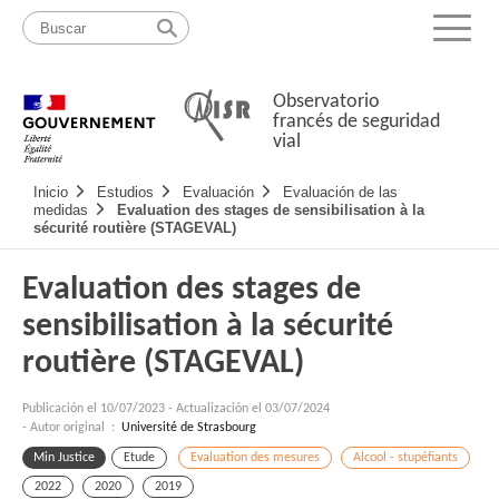
Pasar
Mapa
al
web
Menu
contenido
Observatorio
francés de seguridad
vial
Navigation
Inicio
Estudios
Evaluación
Evaluación de las
principale
medidas
Evaluation des stages de sensibilisation à la
sécurité routière (STAGEVAL)
Evaluation des stages de
sensibilisation à la sécurité
routière (STAGEVAL)
Publicación el
10/07/2023
-
Actualización el 03/07/2024
- Autor original :
Université de Strasbourg
Min Justice
Etude
Evaluation des mesures
Alcool - stupéfiants
2022
2020
2019