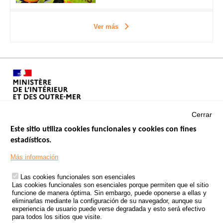
Ver más
Cerrar
Este sitio utiliza cookies funcionales y cookies con fines
estadísticos.
Menu
SITIOS DE GOBIERNO
Footer
Más información
INSEGURIDAD VIAL
Las cookies funcionales son esenciales
TRATAMIENTO DE DATOS PERSONALES PROCEDENTES DE
Las cookies funcionales son esenciales porque permiten que el sitio
ACCIDENTES DE TRÁFICO
funcione de manera óptima. Sin embargo, puede oponerse a ellas y
eliminarlas mediante la configuración de su navegador, aunque su
ESTUDIOS
experiencia de usuario puede verse degradada y esto será efectivo
para todos los sitios que visite.
CONVOCATORIA DE PROYECTOS DE ESTUDIOS