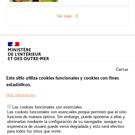
Ver más
Cerrar
Este sitio utiliza cookies funcionales y cookies con fines
estadísticos.
Menu
SITIOS DE GOBIERNO
Footer
Más información
INSEGURIDAD VIAL
Las cookies funcionales son esenciales
TRATAMIENTO DE DATOS PERSONALES PROCEDENTES DE
Las cookies funcionales son esenciales porque permiten que el sitio
ACCIDENTES DE TRÁFICO
funcione de manera óptima. Sin embargo, puede oponerse a ellas y
eliminarlas mediante la configuración de su navegador, aunque su
ESTUDIOS
experiencia de usuario puede verse degradada y esto será efectivo
para todos los sitios que visite.
CONVOCATORIA DE PROYECTOS DE ESTUDIOS