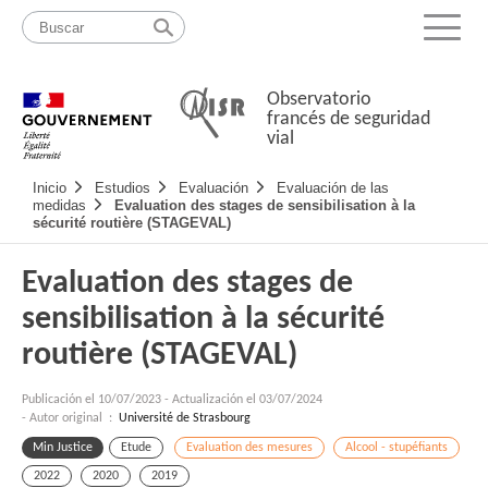
Pasar
Mapa
al
web
Menu
contenido
Observatorio
francés de seguridad
vial
Navigation
Inicio
Estudios
Evaluación
Evaluación de las
principale
medidas
Evaluation des stages de sensibilisation à la
sécurité routière (STAGEVAL)
Evaluation des stages de
sensibilisation à la sécurité
routière (STAGEVAL)
Publicación el
10/07/2023
-
Actualización el 03/07/2024
- Autor original :
Université de Strasbourg
Min Justice
Etude
Evaluation des mesures
Alcool - stupéfiants
2022
2020
2019