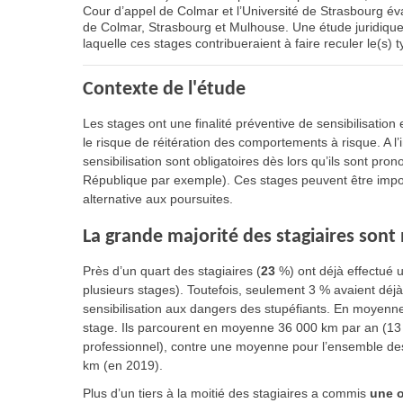
Cour d’appel de Colmar et l’Université de Strasbourg éval
de Colmar, Strasbourg et Mulhouse. Une étude juridique 
laquelle ces stages contribueraient à faire reculer le(s) t
Contexte de l'étude
Les stages ont une finalité préventive de sensibilisation
le risque de réitération des comportements à risque. A l
sensibilisation sont obligatoires dès lors qu’ils sont pro
République par exemple). Ces stages peuvent être impo
alternative aux poursuites.
La grande majorité des stagiaires son
Près d’un quart des stagiaires (
23
%) ont déjà effectué 
plusieurs stages). Toutefois, seulement 3 % avaient déjà 
sensibilisation aux dangers des stupéfiants. En moyenne,
stage. Ils parcourent en moyenne 36 000 km par an (13 
professionnel), contre une moyenne pour l’ensemble des
km (en 2019).
Plus d’un tiers à la moitié des stagiaires a commis
une o