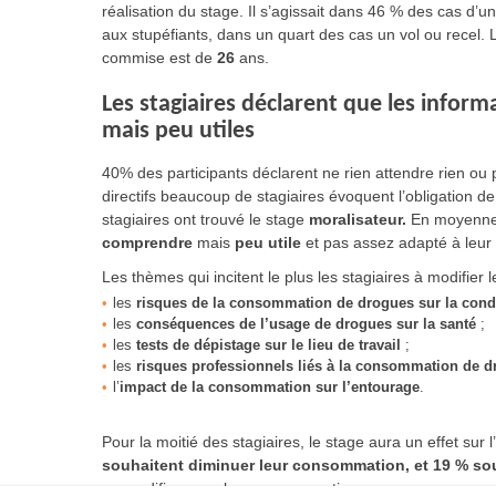
réalisation du stage. Il s’agissait dans 46 % des cas d’u
aux stupéfiants, dans un quart des cas un vol ou recel. 
commise est de
26
ans.
Les stagiaires déclarent que les infor
mais peu utiles
40% des participants déclarent ne rien attendre rien ou
directifs beaucoup de stagiaires évoquent l’obligation de 
stagiaires ont trouvé le stage
moralisateur.
En moyenne,
comprendre
mais
peu utile
et pas assez adapté à leur 
Les thèmes qui incitent le plus les stagiaires à modifier
les
risques de la consommation de drogues sur la cond
les
conséquences de l’usage de drogues sur la santé
;
les
tests de dépistage sur le lieu de travail
;
les
risques professionnels liés à la consommation de d
l’
impact de la consommation sur l’entourage
.
Pour la moitié des stagiaires, le stage aura un effet sur 
souhaitent diminuer leur consommation, et 19 % souh
ne modifiera pas leur consommation.