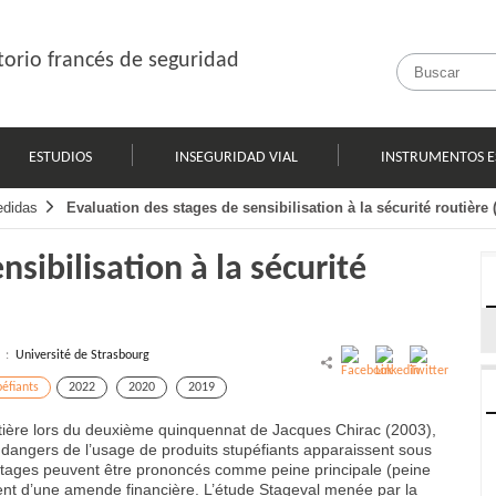
orio francés de seguridad
ESTUDIOS
INSEGURIDAD VIAL
INSTRUMENTOS E
edidas
Evaluation des stages de sensibilisation à la sécurité routièr
nsibilisation à la sécurité
l :
Université de Strasbourg
péfiants
2022
2020
2019
outière lors du deuxième quinquennat de Jacques Chirac (2003),
ux dangers de l’usage de produits stupéfiants apparaissent sous
s stages peuvent être prononcés comme peine principale (peine
nt d’une amende financière. L’étude Stageval menée par la