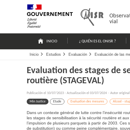
Pasar
Mapa
al
web
contenido
Observat
vial
Navigation
principale
INICIO
¿ QUIÉN ES EL ONISR ?
Inicio
Estudios
Evaluación
Evaluación de las m
Evaluation des stages de se
routière (STAGEVAL)
Publicación el
10/07/2023
-
Actualización el 03/07/2024
- Autor origina
Min Justice
Etude
Evaluation des mesures
Alcool - stu
Dans un contexte général de lutte contre l’insécurité r
les stages de sensibilisation à la sécurité routière et a
l’impulsion de plusieurs parquets à partir de 2003. Ce
de substitution) ou comme peine complémentaire, souve