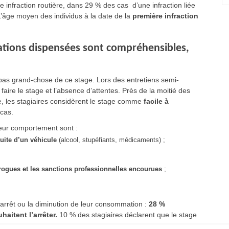
ne infraction routière, dans 29 % des cas d’une infraction liée
L’âge moyen des individus à la date de la
première infraction
mations dispensées sont compréhensibles,
 pas grand-chose de ce stage. Lors des entretiens semi-
faire le stage et l’absence d’attentes. Près de la moitié des
 les stagiaires considèrent le stage comme
facile à
cas.
 leur comportement sont :
uite d’un véhicule
(alcool, stupéfiants, médicaments) ;
rogues et les sanctions professionnelles encourue
s
;
l’arrêt ou la diminution de leur consommation :
28 %
aitent l’arrêter.
10 % des stagiaires déclarent que le stage