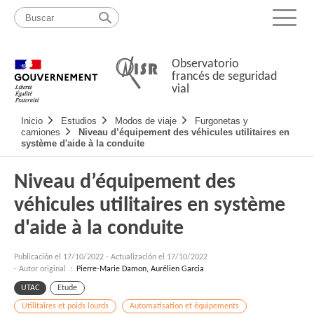
Pasar
Mapa
al
web
Menu
contenido
Observatorio
francés de seguridad
vial
Navigation
Inicio
Estudios
Modos de viaje
Furgonetas y
principale
camiones
Niveau d’équipement des véhicules utilitaires en
système d'aide à la conduite
Niveau d’équipement des
véhicules utilitaires en système
d'aide à la conduite
Publicación el
17/10/2022
-
Actualización el 17/10/2022
- Autor original :
Pierre-Marie Damon, Aurélien Garcia
UTAC
Etude
Utilitaires et poids lourds
Automatisation et équipements