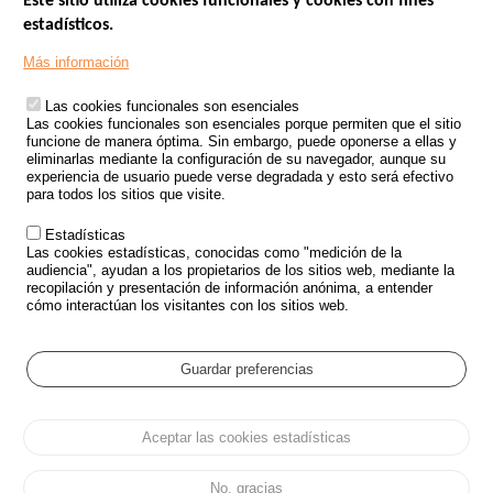
Este sitio utiliza cookies funcionales y cookies con fines
estadísticos.
Menu
SITIOS DE GOBIERNO
Footer
Más información
INSEGURIDAD VIAL
Las cookies funcionales son esenciales
TRATAMIENTO DE DATOS PERSONALES PROCEDENTES DE
Las cookies funcionales son esenciales porque permiten que el sitio
ACCIDENTES DE TRÁFICO
funcione de manera óptima. Sin embargo, puede oponerse a ellas y
eliminarlas mediante la configuración de su navegador, aunque su
ESTUDIOS
experiencia de usuario puede verse degradada y esto será efectivo
para todos los sitios que visite.
CONVOCATORIA DE PROYECTOS DE ESTUDIOS
Estadísticas
POLÍTICA DE SEGURIDAD VIAL
Las cookies estadísticas, conocidas como "medición de la
audiencia", ayudan a los propietarios de los sitios web, mediante la
recopilación y presentación de información anónima, a entender
Outils
EVENTOS
cómo interactúan los visitantes con los sitios web.
PREGUNTAS MÁS FRECUENTES
GLOSARIO
Guardar preferencias
Cookie settings
Aceptar las cookies estadísticas
Menu
Mapa del sitio
Protección de datos y Cookies
Administrar las cookies
Pied
Accesibilidad
Aviso legal
de
No, gracias