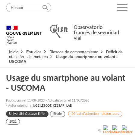
Pasar
Mapa
al
web
Menu
contenido
Observatorio
francés de seguridad
vial
Navigation
Inicio
Estudios
Riesgos de comportamiento
Déficit de
principale
atención - distractores
Usage du smartphone au volant -
USCOMA
Usage du smartphone au volant
- USCOMA
Publicación el
11/08/2023
-
Actualización el 11/08/2023
- Autor original :
UGE LESCOT, CEESAR, LAB
Université Gustave Eiffel
Etude
Défaut d'attention - distracteurs
2021