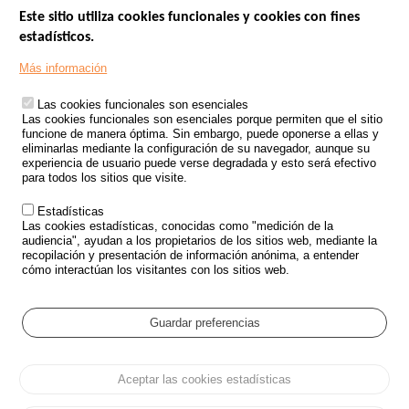
Este sitio utiliza cookies funcionales y cookies con fines
estadísticos.
Menu
SITIOS DE GOBIERNO
Footer
Más información
INSEGURIDAD VIAL
Las cookies funcionales son esenciales
TRATAMIENTO DE DATOS PERSONALES PROCEDENTES DE
Las cookies funcionales son esenciales porque permiten que el sitio
ACCIDENTES DE TRÁFICO
funcione de manera óptima. Sin embargo, puede oponerse a ellas y
eliminarlas mediante la configuración de su navegador, aunque su
ESTUDIOS
experiencia de usuario puede verse degradada y esto será efectivo
para todos los sitios que visite.
CONVOCATORIA DE PROYECTOS DE ESTUDIOS
Estadísticas
POLÍTICA DE SEGURIDAD VIAL
Las cookies estadísticas, conocidas como "medición de la
audiencia", ayudan a los propietarios de los sitios web, mediante la
recopilación y presentación de información anónima, a entender
Outils
EVENTOS
cómo interactúan los visitantes con los sitios web.
PREGUNTAS MÁS FRECUENTES
GLOSARIO
Guardar preferencias
Cookie settings
Aceptar las cookies estadísticas
Menu
Mapa del sitio
Protección de datos y Cookies
Administrar las cookies
Pied
Accesibilidad
Aviso legal