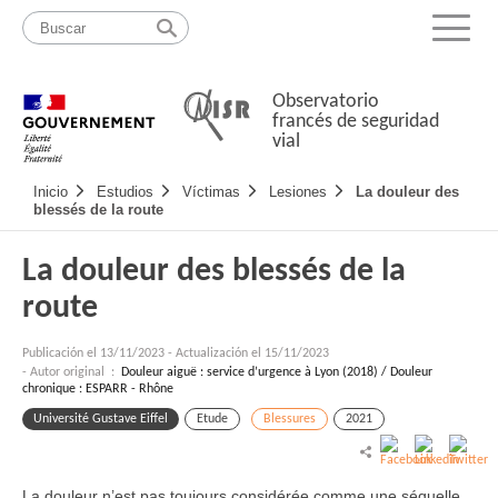
Pasar
Mapa
al
web
Menu
contenido
Observatorio
francés de seguridad
vial
Navigation
Inicio
Estudios
Víctimas
Lesiones
La douleur des
principale
blessés de la route
La douleur des blessés de la
route
Publicación el
13/11/2023
-
Actualización el 15/11/2023
- Autor original :
Douleur aiguë : service d’urgence à Lyon (2018) / Douleur
chronique : ESPARR - Rhône
Université Gustave Eiffel
Etude
Blessures
2021
La douleur n’est pas toujours considérée comme une séquelle