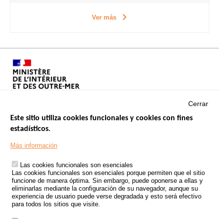
Ver más
Cerrar
Este sitio utiliza cookies funcionales y cookies con fines
estadísticos.
Menu
SITIOS DE GOBIERNO
Footer
Más información
INSEGURIDAD VIAL
Las cookies funcionales son esenciales
TRATAMIENTO DE DATOS PERSONALES PROCEDENTES DE
Las cookies funcionales son esenciales porque permiten que el sitio
ACCIDENTES DE TRÁFICO
funcione de manera óptima. Sin embargo, puede oponerse a ellas y
eliminarlas mediante la configuración de su navegador, aunque su
ESTUDIOS
experiencia de usuario puede verse degradada y esto será efectivo
para todos los sitios que visite.
CONVOCATORIA DE PROYECTOS DE ESTUDIOS