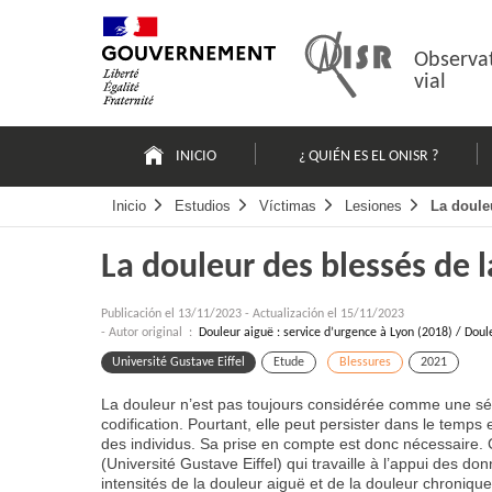
Pasar
Mapa
al
web
contenido
Observat
vial
Navigation
principale
INICIO
¿ QUIÉN ES EL ONISR ?
Inicio
Estudios
Víctimas
Lesiones
La doule
La douleur des blessés de l
Publicación el
13/11/2023
-
Actualización el 15/11/2023
- Autor original :
Douleur aiguë : service d’urgence à Lyon (2018) / Dou
Université Gustave Eiffel
Etude
Blessures
2021
La douleur n’est pas toujours considérée comme une séq
codification. Pourtant, elle peut persister dans le temps e
des individus. Sa prise en compte est donc nécessaire.
(Université Gustave Eiffel) qui travaille à l’appui des d
intensités de la douleur aiguë et de la douleur chronique