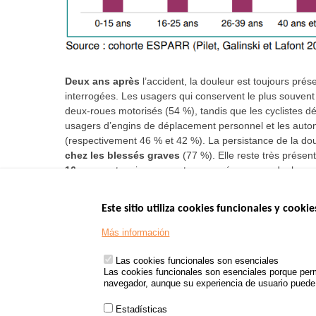
Deux ans après
l’accident, la douleur est toujours pré
interrogées. Les usagers qui conservent le plus souvent
deux-roues motorisés (54 %), tandis que les cyclistes d
usagers d’engins de déplacement personnel et les autom
(respectivement 46 % et 42 %). La persistance de la dou
chez les blessés graves
(77 %). Elle reste très prése
16 ans
sont moins souvent concernés par ces douleurs p
Este sitio utiliza cookies funcionales y cookie
Menu
SITIOS DE GOBI
Más información
Footer
www.data.gouv.fr
Las cookies funcionales son esenciales
www.gouvernement
Las cookies funcionales son esenciales porque perm
www.legifrance.go
navegador, aunque su experiencia de usuario puede v
www.service-public
Estadísticas