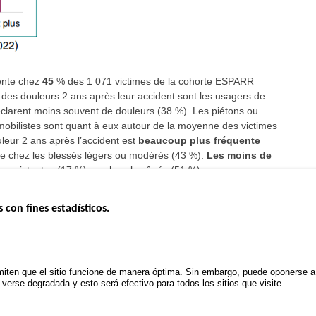
sente chez
45
% des 1 071 victimes de la cohorte ESPARR
 des douleurs 2 ans après leur accident sont les usagers de
éclarent moins souvent de douleurs (38 %). Les piétons ou
obilistes sont quant à eux autour de la moyenne des victimes
leur 2 ans après l’accident est
beaucoup plus fréquente
nte chez les blessés légers ou modérés (43 %).
Les moins de
ersistantes (17 %) que les plus âgés (51 %).
s con fines estadísticos.
ERNO
INSEGURIDAD VIAL
ESTUDIOS
Tablero mensual
CONVOCAT
.gouv.fr
Informe anual de la seguridad vial
PROYECTOS
iten que el sitio funcione de manera óptima. Sin embargo, puede oponerse a e
uv.fr
Informe anual de la delincuencia
erse degradada y esto será efectivo para todos los sitios que visite.
POLÍTICA D
.fr
TRATAMIENTO DE DATOS
PERSONALES PROCEDENTES