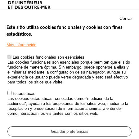
Cerrar
Este sitio utiliza cookies funcionales y cookies con fines
estadísticos.
Menu
SITIOS DE GOBIERNO
Footer
Más información
INSEGURIDAD VIAL
Las cookies funcionales son esenciales
TRATAMIENTO DE DATOS PERSONALES PROCEDENTES DE
Las cookies funcionales son esenciales porque permiten que el sitio
ACCIDENTES DE TRÁFICO
funcione de manera óptima. Sin embargo, puede oponerse a ellas y
eliminarlas mediante la configuración de su navegador, aunque su
ESTUDIOS
experiencia de usuario puede verse degradada y esto será efectivo
para todos los sitios que visite.
CONVOCATORIA DE PROYECTOS DE ESTUDIOS
Estadísticas
POLÍTICA DE SEGURIDAD VIAL
Las cookies estadísticas, conocidas como "medición de la
audiencia", ayudan a los propietarios de los sitios web, mediante la
recopilación y presentación de información anónima, a entender
Outils
EVENTOS
cómo interactúan los visitantes con los sitios web.
PREGUNTAS MÁS FRECUENTES
GLOSARIO
Guardar preferencias
Cookie settings