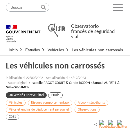
Pasar
Mapa
al
web
Menu
contenido
Observatorio
francés de seguridad
vial
Navigation
Inicio
Estudios
Vehículos
Les véhicules non carrossés
principale
Les véhicules non carrossés
Publicación el
22/09/2022
-
Actualización el 14/12/2023
- Autor original :
Isabelle RAGOT-COURT & Carole RODON ; Samuel AUPETIT &
Nolwenn SIMON
Université Gustave Eiffel
Etude
Véhicules
Risques comportementaux
Alcool - stupéfiants
Vélos et engins de déplacement personnel
Observations
2021