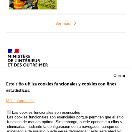
Ver más
Cerrar
Este sitio utiliza cookies funcionales y cookies con fines
estadísticos.
Menu
SITIOS DE GOBIERNO
Footer
Más información
INSEGURIDAD VIAL
Las cookies funcionales son esenciales
TRATAMIENTO DE DATOS PERSONALES PROCEDENTES DE
Las cookies funcionales son esenciales porque permiten que el sitio
ACCIDENTES DE TRÁFICO
funcione de manera óptima. Sin embargo, puede oponerse a ellas y
eliminarlas mediante la configuración de su navegador, aunque su
ESTUDIOS
experiencia de usuario puede verse degradada y esto será efectivo