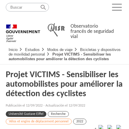
Pasar
Mapa
al
web
Menu
contenido
Observatorio
francés de seguridad
vial
Navigation
Inicio
Estudios
Modos de viaje
Bicicletas y dispositivos
principale
de movilidad personal
Projet VICTIMS - Sensibiliser les
automobilistes pour améliorer la détection des cyclistes
Projet VICTIMS - Sensibiliser les
automobilistes pour améliorer la
détection des cyclistes
Publicación el
12/09/2022
-
Actualización el 12/09/2022
Université Gustave Eiffel
Recherche
Vélos et engins de déplacement personnel
2022