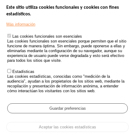
Este sitio utiliza cookies funcionales y cookies con fines
estadísticos.
Menu
SITIOS DE GOBIERNO
Footer
Más información
INSEGURIDAD VIAL
Las cookies funcionales son esenciales
TRATAMIENTO DE DATOS PERSONALES PROCEDENTES DE
Las cookies funcionales son esenciales porque permiten que el sitio
ACCIDENTES DE TRÁFICO
funcione de manera óptima. Sin embargo, puede oponerse a ellas y
eliminarlas mediante la configuración de su navegador, aunque su
ESTUDIOS
experiencia de usuario puede verse degradada y esto será efectivo
para todos los sitios que visite.
CONVOCATORIA DE PROYECTOS DE ESTUDIOS
Estadísticas
POLÍTICA DE SEGURIDAD VIAL
Las cookies estadísticas, conocidas como "medición de la
audiencia", ayudan a los propietarios de los sitios web, mediante la
recopilación y presentación de información anónima, a entender
Outils
EVENTOS
cómo interactúan los visitantes con los sitios web.
PREGUNTAS MÁS FRECUENTES
GLOSARIO
Guardar preferencias
Cookie settings
Aceptar las cookies estadísticas
Menu
Mapa del sitio
Protección de datos y Cookies
Administrar las cookies
Pied