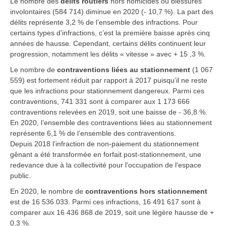
Le nombre des
délits
routiers
hors homicides ou blessures
involontaires (
584 714
) diminue en 2020 (
- 10,7 %
). La part des
délits représente 3,2 % de l’ensemble des infractions. Pour
certains types d’infractions, c’est la première baisse après cinq
années de hausse. Cependant, certains délits continuent leur
progression, notamment les délits « vitesse » avec + 15 ,3 %.
Le nombre de
contraventions
liées au stationnement
(1 067
559)
est fortement réduit par rapport à 2017 puisqu’il ne reste
que les infractions pour stationnement dangereux. Parmi ces
contraventions, 741 331 sont à comparer aux 1 173 666
contraventions relevées en 2019, soit une baisse de - 36,8 %.
En 2020, l’ensemble des contraventions liées au stationnement
représente 6,1 % de l’ensemble des contraventions.
Depuis 2018 l’infraction de non-paiement du stationnement
gênant a été transformée en forfait post-stationnement, une
redevance due à la collectivité pour l'occupation de l'espace
public.
En 2020, le nombre de
contraventions hors stationnement
est de 16 536 033
. Parmi ces infractions, 16 491 617 sont à
comparer aux 16 436 868 de 2019, soit une légère hausse de +
0,3 %.