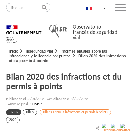
Pasar
Mapa
al
web
FR
List additional a
Menu
contenido
Observatorio
francés de seguridad
vial
Navigation
Inicio
Inseguridad vial
Informes anuales sobre las
principale
infracciones y la licencia por puntos
Bilan 2020 des infractions
et du permis à points
Bilan 2020 des infractions et du
permis à points
Publicación el
03/01/2022
-
Actualización el 18/03/2022
- Autor original :
ONISR
ONISR
Bilan
Bilans annuels infractions et permis à points
2020