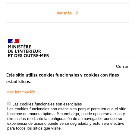
Ver más
Cerrar
Este sitio utiliza cookies funcionales y cookies con fines
estadísticos.
Menu
SITIOS DE GOBIERNO
Footer
Más información
INSEGURIDAD VIAL
Las cookies funcionales son esenciales
TRATAMIENTO DE DATOS PERSONALES PROCEDENTES DE
Las cookies funcionales son esenciales porque permiten que el sitio
ACCIDENTES DE TRÁFICO
funcione de manera óptima. Sin embargo, puede oponerse a ellas y
eliminarlas mediante la configuración de su navegador, aunque su
ESTUDIOS
experiencia de usuario puede verse degradada y esto será efectivo
para todos los sitios que visite.
CONVOCATORIA DE PROYECTOS DE ESTUDIOS