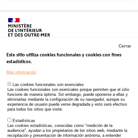
Cerrar
Este sitio utiliza cookies funcionales y cookies con fines
estadísticos.
Menu
SITIOS DE GOBIERNO
Footer
Más información
INSEGURIDAD VIAL
Las cookies funcionales son esenciales
TRATAMIENTO DE DATOS PERSONALES PROCEDENTES DE
Las cookies funcionales son esenciales porque permiten que el sitio
ACCIDENTES DE TRÁFICO
funcione de manera óptima. Sin embargo, puede oponerse a ellas y
eliminarlas mediante la configuración de su navegador, aunque su
ESTUDIOS
experiencia de usuario puede verse degradada y esto será efectivo
para todos los sitios que visite.
CONVOCATORIA DE PROYECTOS DE ESTUDIOS
Estadísticas
POLÍTICA DE SEGURIDAD VIAL
Las cookies estadísticas, conocidas como "medición de la
audiencia", ayudan a los propietarios de los sitios web, mediante la
recopilación y presentación de información anónima, a entender
Outils
EVENTOS