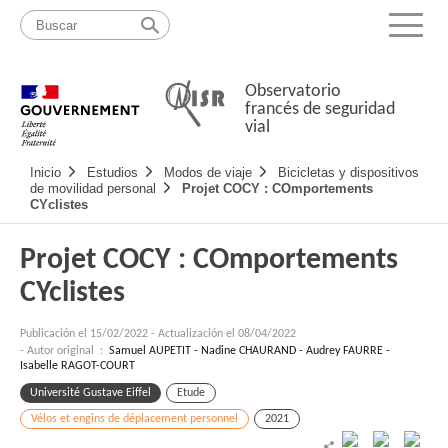
Pasar
Mapa
al
web
Menu
contenido
Observatorio
francés de seguridad
vial
Navigation
Inicio
Estudios
Modos de viaje
Bicicletas y dispositivos
principale
de movilidad personal
Projet COCY : COmportements
CYclistes
Projet COCY : COmportements
CYclistes
Publicación el
15/02/2022
-
Actualización el 08/04/2022
- Autor original :
Samuel AUPETIT - Nadine CHAURAND - Audrey FAURRE -
Isabelle RAGOT-COURT
Université Gustave Eiffel
Etude
Vélos et engins de déplacement personnel
2021