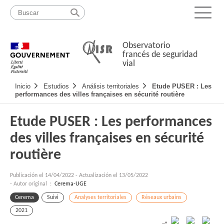
Pasar
Mapa
al
web
Menu
contenido
Observatorio
francés de seguridad
vial
Navigation
Inicio
Estudios
Análisis territoriales
Etude PUSER : Les
principale
performances des villes françaises en sécurité routière
Etude PUSER : Les performances
des villes françaises en sécurité
routière
Publicación el
14/04/2022
-
Actualización el 13/05/2022
- Autor original :
Cerema-UGE
Cerema
Suivi
Analyses territoriales
Réseaux urbains
2021