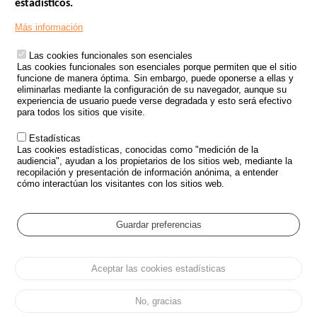
estadísticos.
Menu
SITIOS DE GOBIERNO
Footer
Más información
INSEGURIDAD VIAL
Las cookies funcionales son esenciales
TRATAMIENTO DE DATOS PERSONALES PROCEDENTES DE
Las cookies funcionales son esenciales porque permiten que el sitio
ACCIDENTES DE TRÁFICO
funcione de manera óptima. Sin embargo, puede oponerse a ellas y
eliminarlas mediante la configuración de su navegador, aunque su
ESTUDIOS
experiencia de usuario puede verse degradada y esto será efectivo
para todos los sitios que visite.
CONVOCATORIA DE PROYECTOS DE ESTUDIOS
Estadísticas
POLÍTICA DE SEGURIDAD VIAL
Las cookies estadísticas, conocidas como "medición de la
audiencia", ayudan a los propietarios de los sitios web, mediante la
recopilación y presentación de información anónima, a entender
Outils
EVENTOS
cómo interactúan los visitantes con los sitios web.
PREGUNTAS MÁS FRECUENTES
GLOSARIO
Guardar preferencias
Cookie settings
Aceptar las cookies estadísticas
Menu
Mapa del sitio
Protección de datos y Cookies
Administrar las cookies
Pied
Accesibilidad
Aviso legal
de
No, gracias
page
Todos los derechos reservados 2026