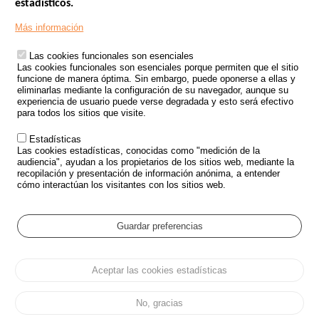
estadísticos.
Menu
SITIOS DE GOBIERNO
Footer
Más información
INSEGURIDAD VIAL
Las cookies funcionales son esenciales
TRATAMIENTO DE DATOS PERSONALES PROCEDENTES DE
Las cookies funcionales son esenciales porque permiten que el sitio
ACCIDENTES DE TRÁFICO
funcione de manera óptima. Sin embargo, puede oponerse a ellas y
eliminarlas mediante la configuración de su navegador, aunque su
ESTUDIOS
experiencia de usuario puede verse degradada y esto será efectivo
para todos los sitios que visite.
CONVOCATORIA DE PROYECTOS DE ESTUDIOS
Estadísticas
POLÍTICA DE SEGURIDAD VIAL
Las cookies estadísticas, conocidas como "medición de la
audiencia", ayudan a los propietarios de los sitios web, mediante la
recopilación y presentación de información anónima, a entender
Outils
EVENTOS
cómo interactúan los visitantes con los sitios web.
PREGUNTAS MÁS FRECUENTES
GLOSARIO
Guardar preferencias
Cookie settings
Aceptar las cookies estadísticas
Menu
Mapa del sitio
Protección de datos y Cookies
Administrar las cookies
Pied
Accesibilidad
Aviso legal
de
No, gracias
page
Todos los derechos reservados 2026