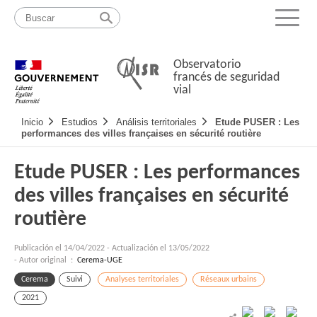
Pasar
Mapa
al
web
Menu
contenido
Observatorio
francés de seguridad
vial
Navigation
Inicio
Estudios
Análisis territoriales
Etude PUSER : Les
principale
performances des villes françaises en sécurité routière
Etude PUSER : Les performances
des villes françaises en sécurité
routière
Publicación el
14/04/2022
-
Actualización el 13/05/2022
- Autor original :
Cerema-UGE
Cerema
Suivi
Analyses territoriales
Réseaux urbains
2021