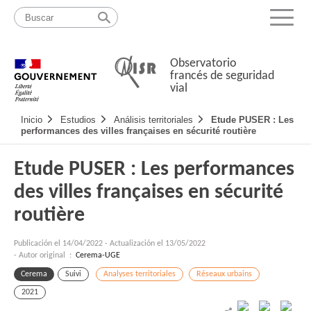
Pasar
Mapa
al
web
Menu
contenido
Observatorio
francés de seguridad
vial
Navigation
Inicio
Estudios
Análisis territoriales
Etude PUSER : Les
principale
performances des villes françaises en sécurité routière
Etude PUSER : Les performances
des villes françaises en sécurité
routière
Publicación el
14/04/2022
-
Actualización el 13/05/2022
- Autor original :
Cerema-UGE
Cerema
Suivi
Analyses territoriales
Réseaux urbains
2021