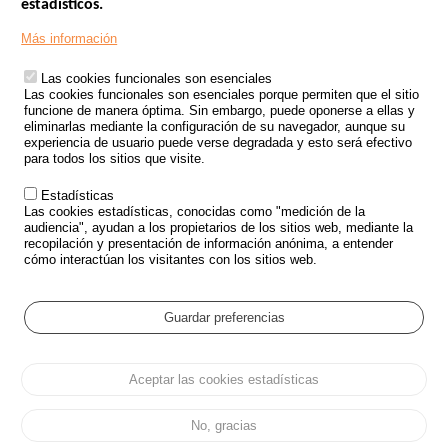
estadísticos.
Menu
SITIOS DE GOBIERNO
Footer
Más información
INSEGURIDAD VIAL
Las cookies funcionales son esenciales
TRATAMIENTO DE DATOS PERSONALES PROCEDENTES DE
Las cookies funcionales son esenciales porque permiten que el sitio
ACCIDENTES DE TRÁFICO
funcione de manera óptima. Sin embargo, puede oponerse a ellas y
eliminarlas mediante la configuración de su navegador, aunque su
ESTUDIOS
experiencia de usuario puede verse degradada y esto será efectivo
para todos los sitios que visite.
CONVOCATORIA DE PROYECTOS DE ESTUDIOS
Estadísticas
POLÍTICA DE SEGURIDAD VIAL
Las cookies estadísticas, conocidas como "medición de la
audiencia", ayudan a los propietarios de los sitios web, mediante la
recopilación y presentación de información anónima, a entender
Outils
EVENTOS
cómo interactúan los visitantes con los sitios web.
PREGUNTAS MÁS FRECUENTES
GLOSARIO
Guardar preferencias
Cookie settings
Aceptar las cookies estadísticas
Menu
Mapa del sitio
Protección de datos y Cookies
Administrar las cookies
Pied
Accesibilidad
Aviso legal
de
No, gracias
page
Todos los derechos reservados 2026