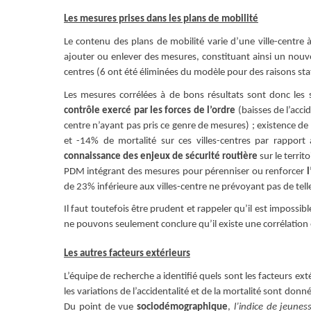
Les mesures prises dans les plans de mobilité
Le contenu des plans de mobilité varie d’une ville-centre à
ajouter ou enlever des mesures, constituant ainsi un nouv
centres (6 ont été éliminées du modèle pour des raisons stat
Les mesures corrélées à de bons résultats sont donc les 
contrôle exercé par les forces de l’ordre
(baisses de l’acci
centre n’ayant pas pris ce genre de mesures) ; existence d
et -14% de mortalité sur ces villes-centres par rappor
connaissance des enjeux de sécurité routière
sur le territ
PDM intégrant des mesures pour pérenniser ou renforcer
l
de 23% inférieure aux villes-centre ne prévoyant pas de tel
Il faut toutefois être prudent et rappeler qu’il est impossib
ne pouvons seulement conclure qu’il existe une corrélation e
Les autres facteurs extérieurs
L’équipe de recherche a identifié quels sont les facteurs e
les variations de l’accidentalité et de la mortalité sont do
Du point de vue
sociodémographique
,
l’indice de jeunes