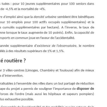
 tuées : pour 10 jeunes supplémentaires pour 100 seniors dans
e de -4,5% et la mortalité de -4%.
re d’emploi
ainsi que la
densité urbaine
semblent être bénéfiques
our 10 emplois pour 100 actifs occupés supplémentaires) et la
cumulés supplémentaires par hectare). A l’inverse, le taux de
ne lorsque le taux augmente de 10 points). Enfin, la
capacité de
transports en commun
joue en faveur de l’accidentalité.
 année supplémentaire d’
existence de l’observatoire
, le nombre
lés à des résultats supérieurs de 1% et 1,5%.
té routière ?
sur 3 villes-centres (Limoges, Chambéry et Toulouse) afin de mieux
s d’intervention.
éralisables à l’ensemble des villes dans un but partagé de réduction
étape du projet a permis de souligner l’importance de
disposer de
orces de l’ordre (mais aussi les hôpitaux et sapeurs pompiers)
plus exhaustive possible.