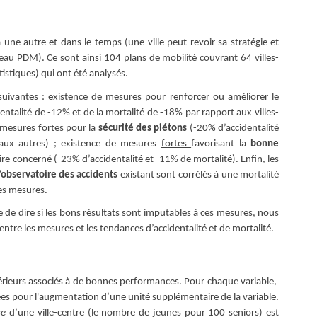
 une autre et dans le temps (une ville peut revoir sa stratégie et
eau PDM). Ce sont ainsi 104 plans de mobilité couvrant 64 villes-
istiques) qui ont été analysés.
suivantes : existence de mesures pour renforcer ou améliorer le
dentalité de -12% et de la mortalité de -18% par rapport aux villes-
e mesures
fortes
pour la
sécurité des piétons
(-20% d’accidentalité
t aux autres) ; existence de mesures
fortes
favorisant la
bonne
oire concerné (-23% d’accidentalité et -11% de mortalité). Enfin, les
’observatoire des accidents
existant sont corrélés à une mortalité
les mesures.
le de dire si les bons résultats sont imputables à ces mesures, nous
ntre les mesures et les tendances d’accidentalité et de mortalité.
xtérieurs associés à de bonnes performances. Pour chaque variable,
nnées pour l'augmentation d’une unité supplémentaire de la variable.
se
d’une ville-centre (le nombre de jeunes pour 100 seniors) est