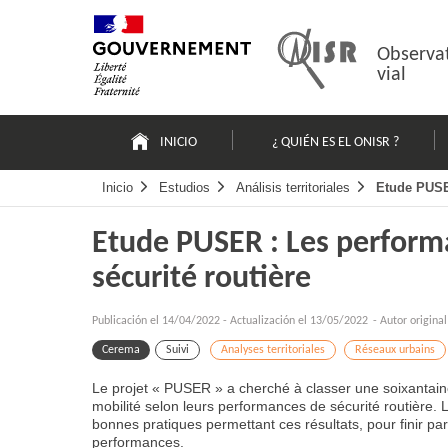
Pasar
Mapa
al
web
contenido
Observat
vial
Navigation
principale
INICIO
¿ QUIÉN ES EL ONISR ?
Inicio
Estudios
Análisis territoriales
Etude PUSER
Etude PUSER : Les performa
sécurité routière
Publicación el
14/04/2022
-
Actualización el 13/05/2022
- Autor origina
Cerema
Suivi
Analyses territoriales
Réseaux urbains
Le projet « PUSER » a cherché à classer une soixantaine
mobilité selon leurs performances de sécurité routière. L
bonnes pratiques permettant ces résultats, pour finir p
performances.