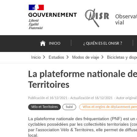
Pasar
Mapa
al
web
contenido
Observat
vial
Navigation
principale
INICIO
¿ QUIÉN ES EL ONISR ?
Inicio
Estudios
Modos de viaje
Bicicletas y dis
La plateforme nationale de
Territoires
Publicación el
16/12/2021
-
Actualización el 16/12/2021
- Autor origina
Vélo et Territoires
Suivi
Vélos et engins de déplacement per
La plateforme nationale des fréquentation (PNF) est un 
cyclables possédées par les collectivités territoriales 
par l'association Vélo & Territoires, elle permet de diffu
local.