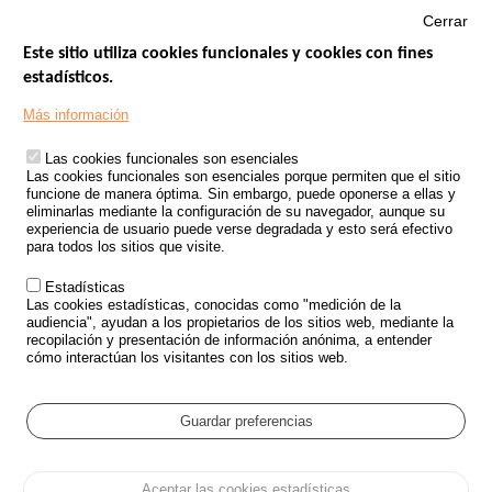
Cerrar
Este sitio utiliza cookies funcionales y cookies con fines
estadísticos.
Menu
SITIOS DE GOBIERNO
Footer
Más información
INSEGURIDAD VIAL
Las cookies funcionales son esenciales
TRATAMIENTO DE DATOS PERSONALES PROCEDENTES DE
Las cookies funcionales son esenciales porque permiten que el sitio
ACCIDENTES DE TRÁFICO
funcione de manera óptima. Sin embargo, puede oponerse a ellas y
eliminarlas mediante la configuración de su navegador, aunque su
ESTUDIOS
experiencia de usuario puede verse degradada y esto será efectivo
para todos los sitios que visite.
CONVOCATORIA DE PROYECTOS DE ESTUDIOS
Estadísticas
POLÍTICA DE SEGURIDAD VIAL
Las cookies estadísticas, conocidas como "medición de la
audiencia", ayudan a los propietarios de los sitios web, mediante la
recopilación y presentación de información anónima, a entender
Outils
EVENTOS
cómo interactúan los visitantes con los sitios web.
PREGUNTAS MÁS FRECUENTES
GLOSARIO
Guardar preferencias
Cookie settings
Aceptar las cookies estadísticas