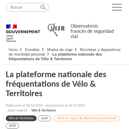
Pasar
Mapa
al
web
Menu
contenido
Observatorio
francés de seguridad
vial
Navigation
Inicio
Estudios
Modos de viaje
Bicicletas y dispositivos
principale
de movilidad personal
La plateforme nationale des
fréquentations de Vélo & Territoires
La plateforme nationale des
fréquentations de Vélo &
Territoires
Publicación el
16/12/2021
-
Actualización el 16/12/2021
- Autor original :
Vélo & Territoires
Vélo et Territoires
Suivi
Vélos et engins de déplacement personnel
2020