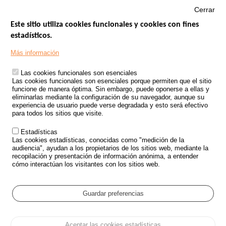
Cerrar
Este sitio utiliza cookies funcionales y cookies con fines
estadísticos.
Menu
SITIOS DE GOBIERNO
Footer
Más información
INSEGURIDAD VIAL
Las cookies funcionales son esenciales
TRATAMIENTO DE DATOS PERSONALES PROCEDENTES DE
Las cookies funcionales son esenciales porque permiten que el sitio
ACCIDENTES DE TRÁFICO
funcione de manera óptima. Sin embargo, puede oponerse a ellas y
eliminarlas mediante la configuración de su navegador, aunque su
ESTUDIOS
experiencia de usuario puede verse degradada y esto será efectivo
para todos los sitios que visite.
CONVOCATORIA DE PROYECTOS DE ESTUDIOS
Estadísticas
POLÍTICA DE SEGURIDAD VIAL
Las cookies estadísticas, conocidas como "medición de la
audiencia", ayudan a los propietarios de los sitios web, mediante la
recopilación y presentación de información anónima, a entender
Outils
EVENTOS
cómo interactúan los visitantes con los sitios web.
PREGUNTAS MÁS FRECUENTES
GLOSARIO
Guardar preferencias
Cookie settings
Aceptar las cookies estadísticas