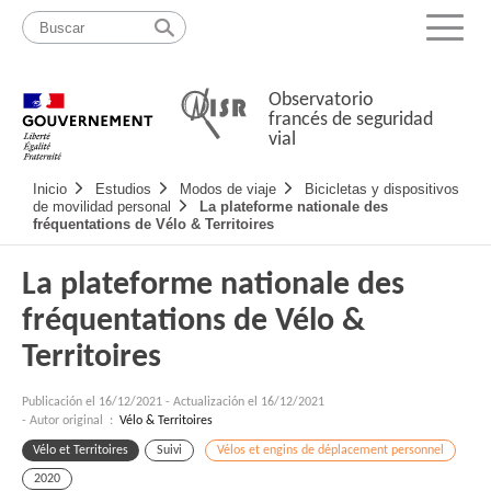
Pasar
Mapa
al
web
Menu
contenido
Observatorio
francés de seguridad
vial
Navigation
Inicio
Estudios
Modos de viaje
Bicicletas y dispositivos
principale
de movilidad personal
La plateforme nationale des
fréquentations de Vélo & Territoires
La plateforme nationale des
fréquentations de Vélo &
Territoires
Publicación el
16/12/2021
-
Actualización el 16/12/2021
- Autor original :
Vélo & Territoires
Vélo et Territoires
Suivi
Vélos et engins de déplacement personnel
2020