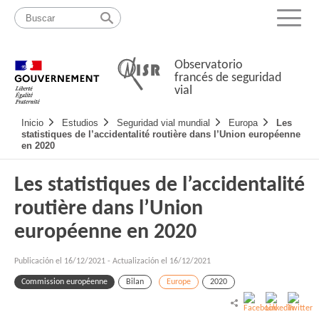
Pasar
Mapa
al
web
Menu
contenido
Observatorio
francés de seguridad
vial
Navigation
Inicio
Estudios
Seguridad vial mundial
Europa
Les
principale
statistiques de l’accidentalité routière dans l’Union européenne
en 2020
Les statistiques de l’accidentalité
routière dans l’Union
européenne en 2020
Publicación el
16/12/2021
-
Actualización el 16/12/2021
Commission européenne
Bilan
Europe
2020