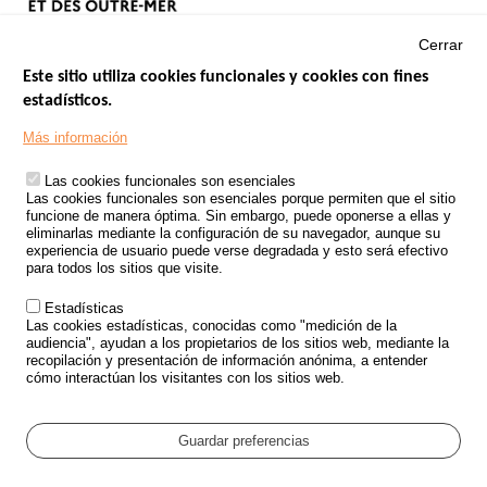
Cerrar
Este sitio utiliza cookies funcionales y cookies con fines
estadísticos.
Menu
SITIOS DE GOBIERNO
Footer
Más información
INSEGURIDAD VIAL
Las cookies funcionales son esenciales
TRATAMIENTO DE DATOS PERSONALES PROCEDENTES DE
Las cookies funcionales son esenciales porque permiten que el sitio
ACCIDENTES DE TRÁFICO
funcione de manera óptima. Sin embargo, puede oponerse a ellas y
eliminarlas mediante la configuración de su navegador, aunque su
ESTUDIOS
experiencia de usuario puede verse degradada y esto será efectivo
para todos los sitios que visite.
CONVOCATORIA DE PROYECTOS DE ESTUDIOS
Estadísticas
POLÍTICA DE SEGURIDAD VIAL
Las cookies estadísticas, conocidas como "medición de la
audiencia", ayudan a los propietarios de los sitios web, mediante la
recopilación y presentación de información anónima, a entender
Outils
EVENTOS
cómo interactúan los visitantes con los sitios web.
PREGUNTAS MÁS FRECUENTES
GLOSARIO
Guardar preferencias
Cookie settings