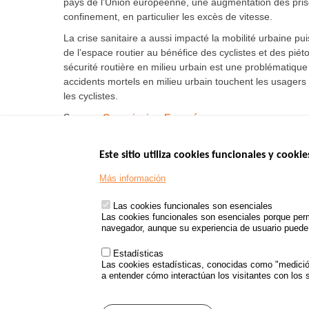
pays de l’Union européenne, une augmentation des prise
confinement, en particulier les excès de vitesse.
La crise sanitaire a aussi impacté la mobilité urbaine pu
de l’espace routier au bénéfice des cyclistes et des pié
sécurité routière en milieu urbain est une problématiq
accidents mortels en milieu urbain touchent les usagers v
les cyclistes.
Source :
Commission Européenne
Este sitio utiliza cookies funcionales y cookie
Menu
SITIOS DE GOBI
Más información
Footer
www.data.gouv.fr
Las cookies funcionales son esenciales
www.gouvernement
Las cookies funcionales son esenciales porque perm
www.legifrance.go
navegador, aunque su experiencia de usuario puede v
www.service-public
Estadísticas
Las cookies estadísticas, conocidas como "medición 
a entender cómo interactúan los visitantes con los s
Menu
Mapa del sitio
Protecc
Pied