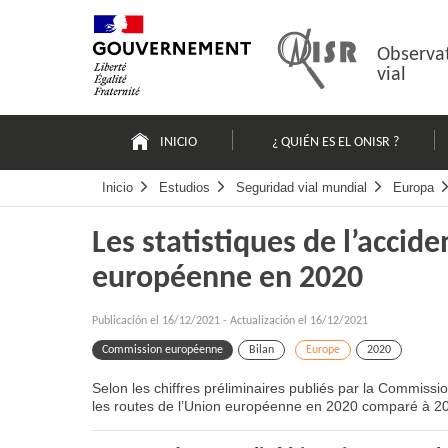
Pasar
Mapa
al
web
contenido
Observat
vial
Navigation
principale
INICIO
¿ QUIÉN ES EL ONISR ?
Inicio
Estudios
Seguridad vial mundial
Europa
Les statistiques de l’accide
européenne en 2020
Publicación el
16/12/2021
-
Actualización el 16/12/2021
Commission européenne
Bilan
Europe
2020
Selon les chiffres préliminaires publiés par la Commiss
les routes de l’Union européenne en 2020 comparé à 2