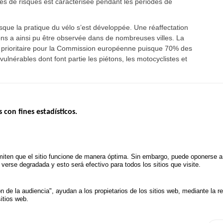
s de risques est caractérisée pendant les périodes de
isque la pratique du vélo s’est développée. Une réaffectation
tons a ainsi pu être observée dans de nombreuses villes. La
ue prioritaire pour la Commission européenne puisque 70% des
ulnérables dont font partie les piétons, les motocyclistes et
s con fines estadísticos.
ERNO
INSEGURIDAD VIAL
ESTUDIOS
Tablero mensual
CONVOCAT
.gouv.fr
Informe anual de la seguridad vial
PROYECTOS
iten que el sitio funcione de manera óptima. Sin embargo, puede oponerse a e
uv.fr
Informe anual de la delincuencia
erse degradada y esto será efectivo para todos los sitios que visite.
POLÍTICA D
.fr
TRATAMIENTO DE DATOS
PERSONALES PROCEDENTES
de la audiencia", ayudan a los propietarios de los sitios web, mediante la r
DE ACCIDENTES DE TRÁFICO
itios web.
ión de datos y Cookies
Administrar las cookies
Ac