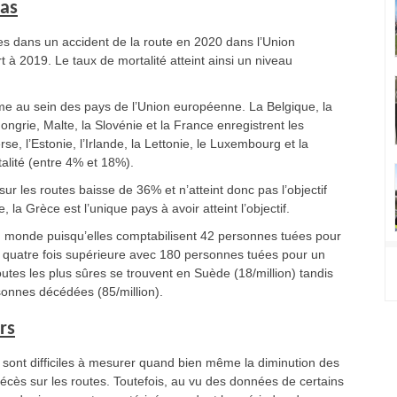
bas
s dans un accident de la route en 2020 dans l’Union
à 2019. Le taux de mortalité atteint ainsi un niveau
rme au sein des pays de l’Union européenne. La Belgique, la
Hongrie, Malte, la Slovénie et la France enregistrent les
se, l’Estonie, l’Irlande, la Lettonie, le Luxembourg et la
alité (entre 4% et 18%).
 les routes baisse de 36% et n’atteint donc pas l’objectif
a Grèce est l’unique pays à avoir atteint l’objectif.
u monde puisqu’elles comptabilisent 42 personnes tuées pour
e quatre fois supérieure avec 180 personnes tuées pour un
outes les plus sûres se trouvent en Suède (18/million) tandis
sonnes décédées (85/million).
ers
19 sont difficiles à mesurer quand bien même la diminution des
écès sur les routes. Toutefois, au vu des données de certains