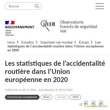
Pasar
Mapa
al
web
Menu
contenido
Observatorio
francés de seguridad
vial
Navigation
Inicio
Estudios
Seguridad vial mundial
Europa
Les
principale
statistiques de l’accidentalité routière dans l’Union européenne
en 2020
Les statistiques de l’accidentalité
routière dans l’Union
européenne en 2020
Publicación el
16/12/2021
-
Actualización el 16/12/2021
Commission européenne
Bilan
Europe
2020