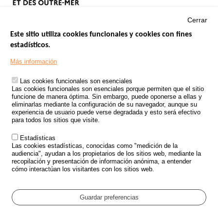
Cerrar
Este sitio utiliza cookies funcionales y cookies con fines
estadísticos.
Menu
SITIOS DE GOBIERNO
Footer
Más información
INSEGURIDAD VIAL
Las cookies funcionales son esenciales
TRATAMIENTO DE DATOS PERSONALES PROCEDENTES DE
Las cookies funcionales son esenciales porque permiten que el sitio
ACCIDENTES DE TRÁFICO
funcione de manera óptima. Sin embargo, puede oponerse a ellas y
eliminarlas mediante la configuración de su navegador, aunque su
ESTUDIOS
experiencia de usuario puede verse degradada y esto será efectivo
para todos los sitios que visite.
CONVOCATORIA DE PROYECTOS DE ESTUDIOS
Estadísticas
POLÍTICA DE SEGURIDAD VIAL
Las cookies estadísticas, conocidas como "medición de la
audiencia", ayudan a los propietarios de los sitios web, mediante la
recopilación y presentación de información anónima, a entender
Outils
EVENTOS
cómo interactúan los visitantes con los sitios web.
PREGUNTAS MÁS FRECUENTES
GLOSARIO
Guardar preferencias
Cookie settings