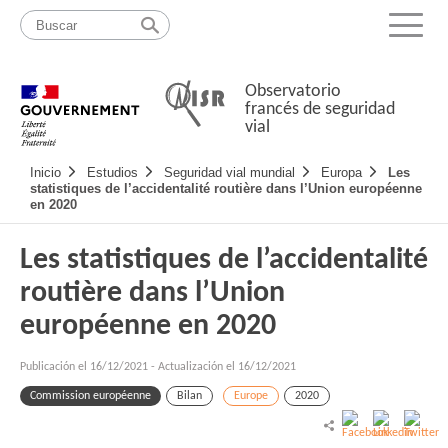
Pasar
Mapa
al
web
Menu
contenido
Observatorio
francés de seguridad
vial
Navigation
Inicio
Estudios
Seguridad vial mundial
Europa
Les
principale
statistiques de l’accidentalité routière dans l’Union européenne
en 2020
Les statistiques de l’accidentalité
routière dans l’Union
européenne en 2020
Publicación el
16/12/2021
-
Actualización el 16/12/2021
Commission européenne
Bilan
Europe
2020