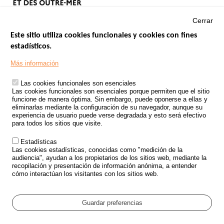
Cerrar
Este sitio utiliza cookies funcionales y cookies con fines
estadísticos.
Menu
SITIOS DE GOBIERNO
Footer
Más información
INSEGURIDAD VIAL
Las cookies funcionales son esenciales
TRATAMIENTO DE DATOS PERSONALES PROCEDENTES DE
Las cookies funcionales son esenciales porque permiten que el sitio
ACCIDENTES DE TRÁFICO
funcione de manera óptima. Sin embargo, puede oponerse a ellas y
eliminarlas mediante la configuración de su navegador, aunque su
ESTUDIOS
experiencia de usuario puede verse degradada y esto será efectivo
para todos los sitios que visite.
CONVOCATORIA DE PROYECTOS DE ESTUDIOS
Estadísticas
POLÍTICA DE SEGURIDAD VIAL
Las cookies estadísticas, conocidas como "medición de la
audiencia", ayudan a los propietarios de los sitios web, mediante la
recopilación y presentación de información anónima, a entender
Outils
EVENTOS
cómo interactúan los visitantes con los sitios web.
PREGUNTAS MÁS FRECUENTES
GLOSARIO
Guardar preferencias
Cookie settings