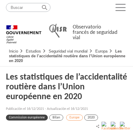
Pasar
Mapa
al
web
Menu
contenido
Observatorio
francés de seguridad
vial
Navigation
Inicio
Estudios
Seguridad vial mundial
Europa
Les
principale
statistiques de l’accidentalité routière dans l’Union européenne
en 2020
Les statistiques de l’accidentalité
routière dans l’Union
européenne en 2020
Publicación el
16/12/2021
-
Actualización el 16/12/2021
Commission européenne
Bilan
Europe
2020