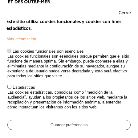
Cerrar
Este sitio utiliza cookies funcionales y cookies con fines
estadísticos.
Menu
SITIOS DE GOBIERNO
Footer
Más información
INSEGURIDAD VIAL
Las cookies funcionales son esenciales
TRATAMIENTO DE DATOS PERSONALES PROCEDENTES DE
Las cookies funcionales son esenciales porque permiten que el sitio
ACCIDENTES DE TRÁFICO
funcione de manera óptima. Sin embargo, puede oponerse a ellas y
eliminarlas mediante la configuración de su navegador, aunque su
ESTUDIOS
experiencia de usuario puede verse degradada y esto será efectivo
para todos los sitios que visite.
CONVOCATORIA DE PROYECTOS DE ESTUDIOS
Estadísticas
POLÍTICA DE SEGURIDAD VIAL
Las cookies estadísticas, conocidas como "medición de la
audiencia", ayudan a los propietarios de los sitios web, mediante la
recopilación y presentación de información anónima, a entender
Outils
EVENTOS
cómo interactúan los visitantes con los sitios web.
PREGUNTAS MÁS FRECUENTES
GLOSARIO
Guardar preferencias
Cookie settings