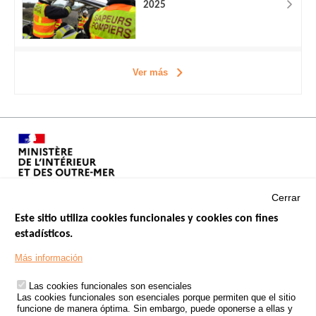
2025
Ver más
Cerrar
Este sitio utiliza cookies funcionales y cookies con fines
estadísticos.
Menu
SITIOS DE GOBIERNO
Footer
Más información
INSEGURIDAD VIAL
Las cookies funcionales son esenciales
TRATAMIENTO DE DATOS PERSONALES PROCEDENTES DE
Las cookies funcionales son esenciales porque permiten que el sitio
ACCIDENTES DE TRÁFICO
funcione de manera óptima. Sin embargo, puede oponerse a ellas y