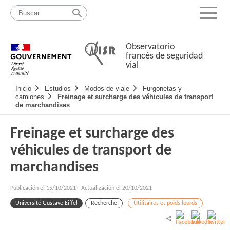
Pasar
Mapa
al
web
Menu
contenido
Observatorio
francés de seguridad
vial
Navigation
Inicio
Estudios
Modos de viaje
Furgonetas y
principale
camiones
Freinage et surcharge des véhicules de transport
de marchandises
Freinage et surcharge des
véhicules de transport de
marchandises
Publicación el
15/10/2021
-
Actualización el 20/10/2021
Université Gustave Eiffel
Recherche
Utilitaires et poids lourds