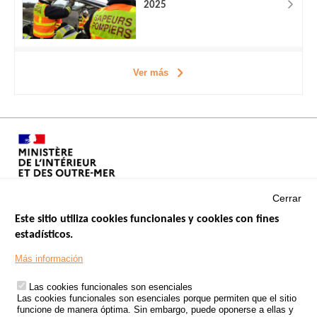
2025
Ver más
Cerrar
Este sitio utiliza cookies funcionales y cookies con fines
estadísticos.
Menu
SITIOS DE GOBIERNO
Footer
Más información
INSEGURIDAD VIAL
Las cookies funcionales son esenciales
TRATAMIENTO DE DATOS PERSONALES PROCEDENTES DE
Las cookies funcionales son esenciales porque permiten que el sitio
ACCIDENTES DE TRÁFICO
funcione de manera óptima. Sin embargo, puede oponerse a ellas y