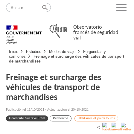
Pasar
Mapa
al
web
Menu
contenido
Observatorio
francés de seguridad
vial
Navigation
Inicio
Estudios
Modos de viaje
Furgonetas y
principale
camiones
Freinage et surcharge des véhicules de transport
de marchandises
Freinage et surcharge des
véhicules de transport de
marchandises
Publicación el
15/10/2021
-
Actualización el 20/10/2021
Université Gustave Eiffel
Recherche
Utilitaires et poids lourds