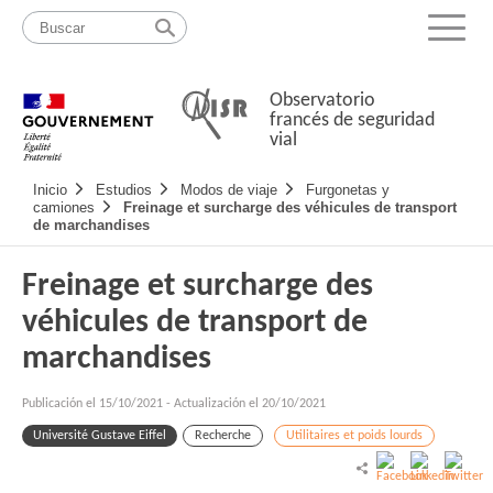
Pasar
Mapa
al
web
Menu
contenido
Observatorio
francés de seguridad
vial
Navigation
Inicio
Estudios
Modos de viaje
Furgonetas y
principale
camiones
Freinage et surcharge des véhicules de transport
de marchandises
Freinage et surcharge des
véhicules de transport de
marchandises
Publicación el
15/10/2021
-
Actualización el 20/10/2021
Université Gustave Eiffel
Recherche
Utilitaires et poids lourds