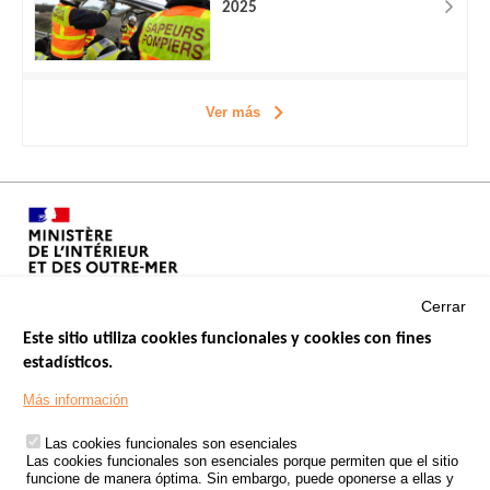
2025
Ver más
Cerrar
Este sitio utiliza cookies funcionales y cookies con fines
estadísticos.
Menu
SITIOS DE GOBIERNO
Footer
Más información
INSEGURIDAD VIAL
Las cookies funcionales son esenciales
TRATAMIENTO DE DATOS PERSONALES PROCEDENTES DE
Las cookies funcionales son esenciales porque permiten que el sitio
ACCIDENTES DE TRÁFICO
funcione de manera óptima. Sin embargo, puede oponerse a ellas y