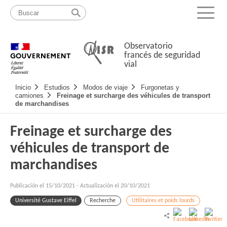
Pasar
Mapa
al
web
Menu
contenido
Observatorio
francés de seguridad
vial
Navigation
Inicio
Estudios
Modos de viaje
Furgonetas y
principale
camiones
Freinage et surcharge des véhicules de transport
de marchandises
Freinage et surcharge des
véhicules de transport de
marchandises
Publicación el
15/10/2021
-
Actualización el 20/10/2021
Université Gustave Eiffel
Recherche
Utilitaires et poids lourds