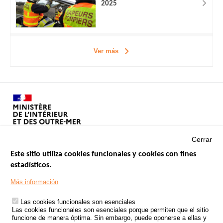
2025
Ver más
Cerrar
Este sitio utiliza cookies funcionales y cookies con fines
estadísticos.
Menu
SITIOS DE GOBIERNO
Footer
Más información
INSEGURIDAD VIAL
Las cookies funcionales son esenciales
TRATAMIENTO DE DATOS PERSONALES PROCEDENTES DE
Las cookies funcionales son esenciales porque permiten que el sitio
ACCIDENTES DE TRÁFICO
funcione de manera óptima. Sin embargo, puede oponerse a ellas y