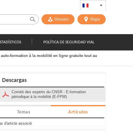
FR
List additional act
Glosario
Mapa
STADÍSTICOS
POLÍTICA DE SEGURIDAD VIAL
uto-formation à la mobilité en ligne gratuite tout au
Descargas
Comité des experts du CNSR - E-formation
périodique à la mobilité (E-FPM)
Temas
Artículos
s d'article associé