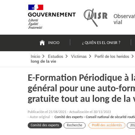
Pasar
Mapa
al
web
contenido
Observat
vial
Navigation
principale
INICIO
¿ QUIÉN ES EL ONISR ?
Inicio
Estudios
Víctimas
Perfil de los heridos
long de la vie
E-Formation Périodique à l
général pour une auto-form
gratuite tout au long de la 
Publicación el
21/06/2021
-
Actualización el 30/11/2023
- Autor original :
Comité des experts - Conseil national de sécurité routi
Comité des experts
Recherche
Profil des accidentés
20