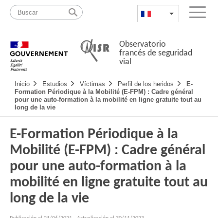
Pasar
Mapa
al
web
FR
List additional a
Menu
contenido
Observatorio
francés de seguridad
vial
Navigation
Inicio
Estudios
Víctimas
Perfil de los heridos
E-
principale
Formation Périodique à la Mobilité (E-FPM) : Cadre général
pour une auto-formation à la mobilité en ligne gratuite tout au
long de la vie
E-Formation Périodique à la
Mobilité (E-FPM) : Cadre général
pour une auto-formation à la
mobilité en ligne gratuite tout au
long de la vie