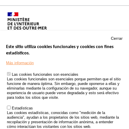
Cerrar
Este sitio utiliza cookies funcionales y cookies con fines
estadísticos.
Menu
SITIOS DE GOBIERNO
Footer
Más información
INSEGURIDAD VIAL
Las cookies funcionales son esenciales
TRATAMIENTO DE DATOS PERSONALES PROCEDENTES DE
Las cookies funcionales son esenciales porque permiten que el sitio
ACCIDENTES DE TRÁFICO
funcione de manera óptima. Sin embargo, puede oponerse a ellas y
eliminarlas mediante la configuración de su navegador, aunque su
ESTUDIOS
experiencia de usuario puede verse degradada y esto será efectivo
para todos los sitios que visite.
CONVOCATORIA DE PROYECTOS DE ESTUDIOS
Estadísticas
POLÍTICA DE SEGURIDAD VIAL
Las cookies estadísticas, conocidas como "medición de la
audiencia", ayudan a los propietarios de los sitios web, mediante la
recopilación y presentación de información anónima, a entender
Outils
EVENTOS
cómo interactúan los visitantes con los sitios web.