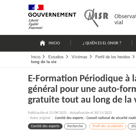
Pasar
Mapa
al
web
contenido
Observat
vial
Navigation
principale
INICIO
¿ QUIÉN ES EL ONISR ?
Inicio
Estudios
Víctimas
Perfil de los heridos
long de la vie
E-Formation Périodique à l
général pour une auto-form
gratuite tout au long de la 
Publicación el
21/06/2021
-
Actualización el 30/11/2023
- Autor original :
Comité des experts - Conseil national de sécurité routi
Comité des experts
Recherche
Profil des accidentés
20