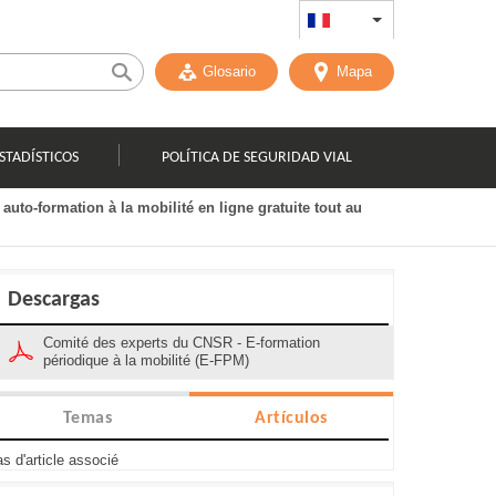
FR
List additional act
Glosario
Mapa
STADÍSTICOS
POLÍTICA DE SEGURIDAD VIAL
uto-formation à la mobilité en ligne gratuite tout au
Descargas
Comité des experts du CNSR - E-formation
périodique à la mobilité (E-FPM)
Temas
Artículos
s d'article associé