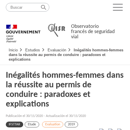
Pasar
Mapa
al
web
Menu
contenido
Observatorio
francés de seguridad
vial
Navigation
Inicio
Estudios
Evaluación
Inégalités hommes-femmes
principale
dans la réussite au permis de conduire : paradoxes et
explications
Inégalités hommes-femmes dans
la réussite au permis de
conduire : paradoxes et
explications
Publicación el
30/11/2020
-
Actualización el 30/11/2020
IFSTTAR
Etude
Evaluation
2019