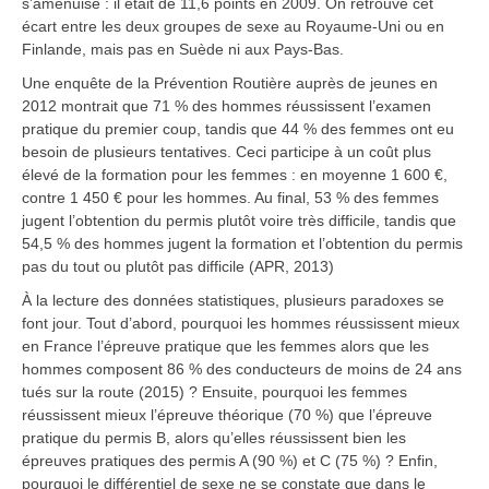
s’amenuise : il était de 11,6 points en 2009. On retrouve cet
écart entre les deux groupes de sexe au Royaume-Uni ou en
Finlande, mais pas en Suède ni aux Pays-Bas.
Une enquête de la Prévention Routière auprès de jeunes en
2012 montrait que 71 % des hommes réussissent l’examen
pratique du premier coup, tandis que 44 % des femmes ont eu
besoin de plusieurs tentatives. Ceci participe à un coût plus
élevé de la formation pour les femmes : en moyenne 1 600 €,
contre 1 450 € pour les hommes. Au final, 53 % des femmes
jugent l’obtention du permis plutôt voire très difficile, tandis que
54,5 % des hommes jugent la formation et l’obtention du permis
pas du tout ou plutôt pas difficile (APR, 2013)
À la lecture des données statistiques, plusieurs paradoxes se
font jour. Tout d’abord, pourquoi les hommes réussissent mieux
en France l’épreuve pratique que les femmes alors que les
hommes composent 86 % des conducteurs de moins de 24 ans
tués sur la route (2015) ? Ensuite, pourquoi les femmes
réussissent mieux l’épreuve théorique (70 %) que l’épreuve
pratique du permis B, alors qu’elles réussissent bien les
épreuves pratiques des permis A (90 %) et C (75 %) ? Enfin,
pourquoi le différentiel de sexe ne se constate que dans le