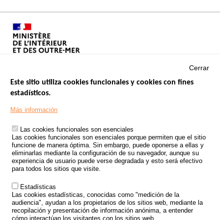
Cerrar
Este sitio utiliza cookies funcionales y cookies con fines
estadísticos.
Menu
SITIOS DE GOBIERNO
Footer
Más información
INSEGURIDAD VIAL
Las cookies funcionales son esenciales
TRATAMIENTO DE DATOS PERSONALES PROCEDENTES DE
Las cookies funcionales son esenciales porque permiten que el sitio
ACCIDENTES DE TRÁFICO
funcione de manera óptima. Sin embargo, puede oponerse a ellas y
eliminarlas mediante la configuración de su navegador, aunque su
ESTUDIOS
experiencia de usuario puede verse degradada y esto será efectivo
para todos los sitios que visite.
CONVOCATORIA DE PROYECTOS DE ESTUDIOS
Estadísticas
POLÍTICA DE SEGURIDAD VIAL
Las cookies estadísticas, conocidas como "medición de la
audiencia", ayudan a los propietarios de los sitios web, mediante la
recopilación y presentación de información anónima, a entender
Outils
EVENTOS
cómo interactúan los visitantes con los sitios web.