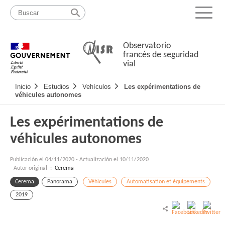
Pasar
Mapa
al
web
Menu
contenido
Observatorio
francés de seguridad
vial
Navigation
Inicio
Estudios
Vehículos
Les expérimentations de
principale
véhicules autonomes
Les expérimentations de
véhicules autonomes
Publicación el
04/11/2020
-
Actualización el 10/11/2020
- Autor original :
Cerema
Cerema
Panorama
Véhicules
Automatisation et équipements
2019