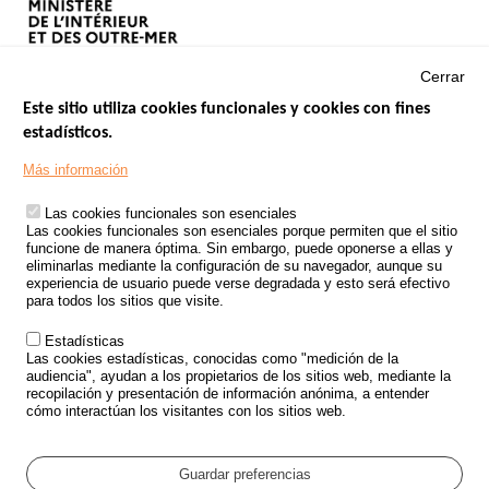
Cerrar
Este sitio utiliza cookies funcionales y cookies con fines
estadísticos.
Menu
SITIOS DE GOBIERNO
Footer
Más información
INSEGURIDAD VIAL
Las cookies funcionales son esenciales
TRATAMIENTO DE DATOS PERSONALES PROCEDENTES DE
Las cookies funcionales son esenciales porque permiten que el sitio
ACCIDENTES DE TRÁFICO
funcione de manera óptima. Sin embargo, puede oponerse a ellas y
eliminarlas mediante la configuración de su navegador, aunque su
ESTUDIOS
experiencia de usuario puede verse degradada y esto será efectivo
para todos los sitios que visite.
CONVOCATORIA DE PROYECTOS DE ESTUDIOS
Estadísticas
POLÍTICA DE SEGURIDAD VIAL
Las cookies estadísticas, conocidas como "medición de la
audiencia", ayudan a los propietarios de los sitios web, mediante la
recopilación y presentación de información anónima, a entender
Outils
EVENTOS
cómo interactúan los visitantes con los sitios web.
PREGUNTAS MÁS FRECUENTES
GLOSARIO
Guardar preferencias