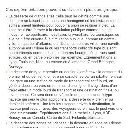
Ces expérimentations peuvent se diviser en plusieurs groupes :
La desserte de grands sites : elle peut se définir comme une
desserte se faisant dans une zone homogène où les distances sont
suffisamment limitées pour pouvoir a priori se réaliser à pied. La
zone peut être fermée à la circulation publique comme un site
industriel, aéroportuaire, hospitalier, universitaire, ou touristique, ou
elle peut être ouverte à la circulation publique, comme un centre-
ville, un quartier d’affaires, etc. Dans les centres-villes, une navette
autonome est utilisée là où les transports collectifs type bus sont
non pertinents comme dans les centres-bourgs, où les rues sont
étroites, ou en partie piétonnes par exemple. Expérimentations à
Lyon, Toulouse, Nice, ou encore en Allemagne, Grand Bretagne,
Norvège...
La desserte de type « premier ou dernier kilomètre » : la desserte du
premier et du dernier kilomètre se caractérise par un rabattement sur
une gare ou une station de mode de transport collectif lourd, en
général depuis ou vers un terminus d’une ligne. Il s’agit donc d’un
trajet entre un mode lourd de transport et une destination finale, ou
inversement. Ce sera donc un véhicule de petite capacité type
navette qui sera le plus approprié à la desserte du « premier ou
dernier kilomètre ». Une fois les usagers arrivés à destination, la
navette peut repartir avec des voyageurs ou en haut le pied vers une
ligne structurante. Expérimentations à La rochelle, Lyon, ADP-
Roissy, ou au Canada, Corée du Sud, Finlande, Suisse...
La desserte des zones peu denses : la desserte en zone peu dense
se caractérise par un service qui répond à des critères de