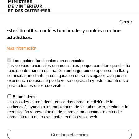
Cerrar
Este sitio utiliza cookies funcionales y cookies con fines
estadísticos.
Menu
SITIOS DE GOBIERNO
Footer
Más información
INSEGURIDAD VIAL
Las cookies funcionales son esenciales
TRATAMIENTO DE DATOS PERSONALES PROCEDENTES DE
Las cookies funcionales son esenciales porque permiten que el sitio
ACCIDENTES DE TRÁFICO
funcione de manera óptima. Sin embargo, puede oponerse a ellas y
eliminarlas mediante la configuración de su navegador, aunque su
ESTUDIOS
experiencia de usuario puede verse degradada y esto será efectivo
para todos los sitios que visite.
CONVOCATORIA DE PROYECTOS DE ESTUDIOS
Estadísticas
POLÍTICA DE SEGURIDAD VIAL
Las cookies estadísticas, conocidas como "medición de la
audiencia", ayudan a los propietarios de los sitios web, mediante la
recopilación y presentación de información anónima, a entender
Outils
EVENTOS
cómo interactúan los visitantes con los sitios web.
PREGUNTAS MÁS FRECUENTES
GLOSARIO
Guardar preferencias