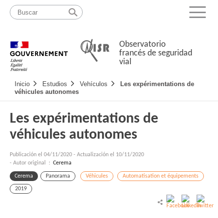
Pasar
Mapa
al
web
Menu
contenido
Observatorio
francés de seguridad
vial
Navigation
Inicio
Estudios
Vehículos
Les expérimentations de
principale
véhicules autonomes
Les expérimentations de
véhicules autonomes
Publicación el
04/11/2020
-
Actualización el 10/11/2020
- Autor original :
Cerema
Cerema
Panorama
Véhicules
Automatisation et équipements
2019