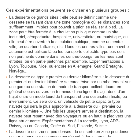
Ces expérimentations peuvent se diviser en plusieurs groupes :
La desserte de grands sites : elle peut se définir comme une
desserte se faisant dans une zone homogène où les distances sont
suffisamment limitées pour pouvoir a priori se réaliser à pied. La
zone peut être fermée à la circulation publique comme un site
industriel, aéroportuaire, hospitalier, universitaire, ou touristique, ou
elle peut être ouverte à la circulation publique, comme un centre-
ville, un quartier d’affaires, etc. Dans les centres-villes, une navette
autonome est utilisée là où les transports collectifs type bus sont
non pertinents comme dans les centres-bourgs, où les rues sont
étroites, ou en partie piétonnes par exemple. Expérimentations à
Lyon, Toulouse, Nice, ou encore en Allemagne, Grand Bretagne,
Norvège...
La desserte de type « premier ou dernier kilomètre » : la desserte du
premier et du dernier kilomètre se caractérise par un rabattement sur
une gare ou une station de mode de transport collectif lourd, en
général depuis ou vers un terminus d’une ligne. Il s’agit donc d’un
trajet entre un mode lourd de transport et une destination finale, ou
inversement. Ce sera donc un véhicule de petite capacité type
navette qui sera le plus approprié à la desserte du « premier ou
dernier kilomètre ». Une fois les usagers arrivés à destination, la
navette peut repartir avec des voyageurs ou en haut le pied vers une
ligne structurante. Expérimentations à La rochelle, Lyon, ADP-
Roissy, ou au Canada, Corée du Sud, Finlande, Suisse...
La desserte des zones peu denses : la desserte en zone peu dense
se caractérise par un service qui répond à des critères de