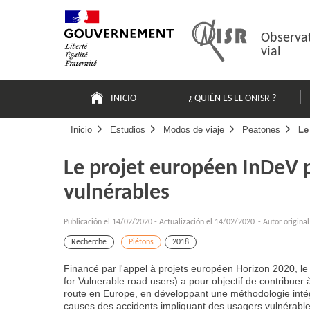
Pasar
Mapa
al
web
contenido
Observat
vial
Navigation
principale
INICIO
¿ QUIÉN ES EL ONISR ?
Inicio
Estudios
Modos de viaje
Peatones
Le
Le projet européen InDeV p
vulnérables
Publicación el
14/02/2020
-
Actualización el 14/02/2020
- Autor origina
Recherche
Piétons
2018
Financé par l'appel à projets européen Horizon 2020, le
for Vulnerable road users) a pour objectif de contribuer 
route en Europe, en développant une méthodologie intég
causes des accidents impliquant des usagers vulnérable