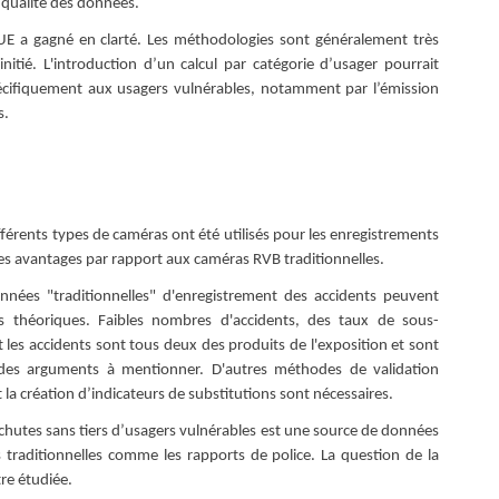
 qualité des données.
l'UE a gagné en clarté. Les méthodologies sont généralement très
itié. L'introduction d’un calcul par catégorie d’usager pourrait
écifiquement aux usagers vulnérables, notamment par l’émission
s.
férents types de caméras ont été utilisés pour les enregistrements
es avantages par rapport aux caméras RVB traditionnelles.
onnées "traditionnelles" d'enregistrement des accidents peuvent
s théoriques. Faibles nombres d'accidents, des taux de sous-
et les accidents sont tous deux des produits de l'exposition et sont
des arguments à mentionner. D'autres méthodes de validation
la création d’indicateurs de substitutions sont nécessaires.
s chutes sans tiers d’usagers vulnérables est une source de données
 traditionnelles comme les rapports de police. La question de la
re étudiée.