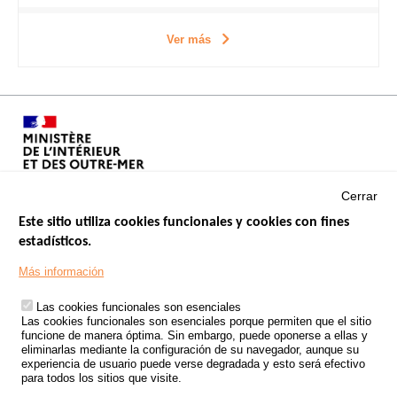
Ver más
Cerrar
Este sitio utiliza cookies funcionales y cookies con fines
estadísticos.
Menu
SITIOS DE GOBIERNO
Footer
Más información
INSEGURIDAD VIAL
Las cookies funcionales son esenciales
TRATAMIENTO DE DATOS PERSONALES PROCEDENTES DE
Las cookies funcionales son esenciales porque permiten que el sitio
ACCIDENTES DE TRÁFICO
funcione de manera óptima. Sin embargo, puede oponerse a ellas y
eliminarlas mediante la configuración de su navegador, aunque su
ESTUDIOS
experiencia de usuario puede verse degradada y esto será efectivo
para todos los sitios que visite.
CONVOCATORIA DE PROYECTOS DE ESTUDIOS