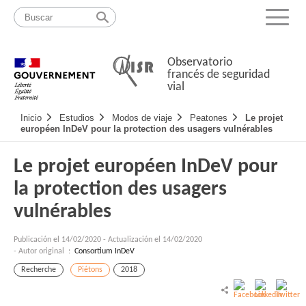
Pasar
Mapa
al
web
Menu
contenido
Observatorio
francés de seguridad
vial
Navigation
Inicio
Estudios
Modos de viaje
Peatones
Le projet
principale
européen InDeV pour la protection des usagers vulnérables
Le projet européen InDeV pour
la protection des usagers
vulnérables
Publicación el
14/02/2020
-
Actualización el 14/02/2020
- Autor original :
Consortium InDeV
Recherche
Piétons
2018