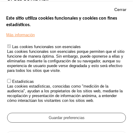
Cerrar
Este sitio utiliza cookies funcionales y cookies con fines
estadísticos.
Menu
SITIOS DE GOBIERNO
Footer
Más información
INSEGURIDAD VIAL
Las cookies funcionales son esenciales
TRATAMIENTO DE DATOS PERSONALES PROCEDENTES DE
Las cookies funcionales son esenciales porque permiten que el sitio
ACCIDENTES DE TRÁFICO
funcione de manera óptima. Sin embargo, puede oponerse a ellas y
eliminarlas mediante la configuración de su navegador, aunque su
ESTUDIOS
experiencia de usuario puede verse degradada y esto será efectivo
para todos los sitios que visite.
CONVOCATORIA DE PROYECTOS DE ESTUDIOS
Estadísticas
POLÍTICA DE SEGURIDAD VIAL
Las cookies estadísticas, conocidas como "medición de la
audiencia", ayudan a los propietarios de los sitios web, mediante la
recopilación y presentación de información anónima, a entender
Outils
EVENTOS
cómo interactúan los visitantes con los sitios web.
PREGUNTAS MÁS FRECUENTES
GLOSARIO
Guardar preferencias
Cookie settings