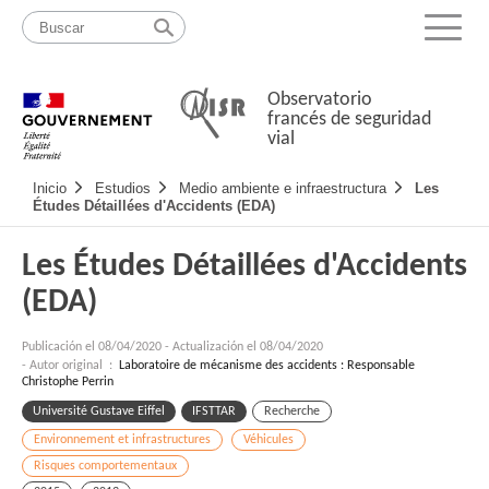
Pasar
Mapa
al
web
Menu
contenido
Observatorio
francés de seguridad
vial
Navigation
Inicio
Estudios
Medio ambiente e infraestructura
Les
principale
Études Détaillées d'Accidents (EDA)
Les Études Détaillées d'Accidents
(EDA)
Publicación el
08/04/2020
-
Actualización el 08/04/2020
- Autor original :
Laboratoire de mécanisme des accidents : Responsable
Christophe Perrin
Université Gustave Eiffel
IFSTTAR
Recherche
Environnement et infrastructures
Véhicules
Risques comportementaux