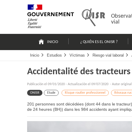
Pasar
Mapa
al
web
contenido
Observat
vial
Navigation
principale
INICIO
¿ QUIÉN ES EL ONISR ?
Inicio
Estudios
Víctimas
Riesgo vial laboral
Accidentalité des tracteurs
Publicación el
09/01/2020
-
Actualización el 09/07/2020
- Autor origina
ONISR
Etude
Risque routier professionnel
Réseaux rur
201 personnes sont décédées (dont 44 dans le tracteur) 
de 24 heures (BH)) dans les 984 accidents ayant impliqu