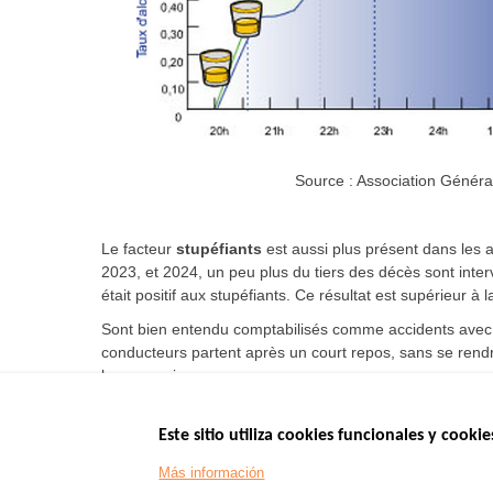
Source : Association Généra
Le facteur
stupéfiants
est aussi plus présent dans les a
2023, et 2024, un peu plus du tiers des décès sont inte
était positif aux stupéfiants. Ce résultat est supérieur 
Sont bien entendu comptabilisés comme accidents avec fa
conducteurs partent après un court repos, sans se rendr
leur organisme.
Este sitio utiliza cookies funcionales y cookie
Menu
SITIOS DE GOBI
Más información
Footer