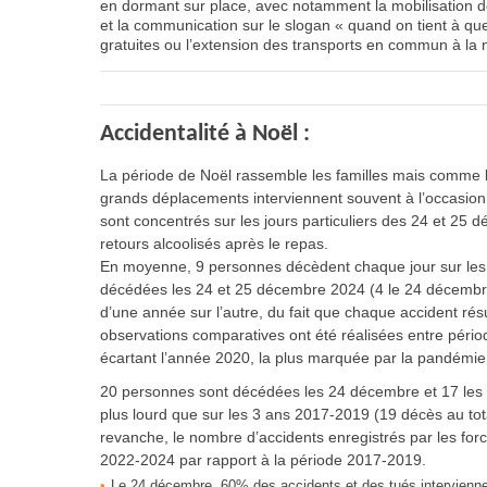
en dormant sur place, avec notamment la mobilisation de
et la communication sur le slogan « quand on tient à quel
gratuites ou l’extension des transports en commun à la n
Accidentalité à Noël :
La période de Noël rassemble les familles mais comme 
grands déplacements interviennent souvent à l’occasio
sont concentrés sur les jours particuliers des 24 et 25 
retours alcoolisés après le repas.
En moyenne, 9 personnes décèdent chaque jour sur les 
décédées les 24 et 25 décembre 2024 (4 le 24 décembre
d’une année sur l’autre, du fait que chaque accident rés
observations comparatives ont été réalisées entre pér
écartant l’année 2020, la plus marquée par la pandémi
20 personnes sont décédées les 24 décembre et 17 les
plus lourd que sur les 3 ans 2017-2019 (19 décès au to
revanche, le nombre d’accidents enregistrés par les forc
2022-2024 par rapport à la période 2017-2019.
Le 24 décembre, 60% des accidents et des tués interviennen