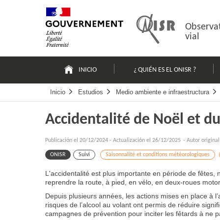
Pasar
Mapa
al
web
contenido
Observat
vial
Navigation
principale
INICIO
¿ QUIÉN ES EL ONISR ?
Inicio
Estudios
Medio ambiente e infraestructura
Accidentalité de Noël et d
Publicación el
20/12/2024
-
Actualización el 26/12/2025
- Autor origina
ONISR
Suivi
Saisonnalité et conditions météorologiques
L'accidentalité est plus importante en période de fêtes
reprendre la route, à pied, en vélo, en deux-roues motor
Depuis plusieurs années, les actions mises en place à l’
risques de l’alcool au volant ont permis de réduire signif
campagnes de prévention pour inciter les fêtards à ne 