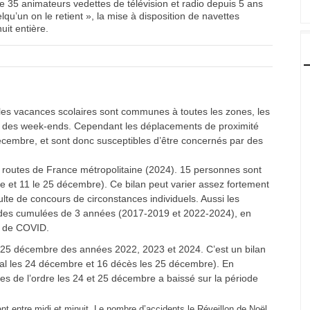
 35 animateurs vedettes de télévision et radio depuis 5 ans
qu’un on le retient », la mise à disposition de navettes
uit entière.
les vacances scolaires sont communes à toutes les zones, les
n des week-ends. Cependant les déplacements de proximité
décembre, et sont donc susceptibles d’être concernés par des
routes de France métropolitaine (2024). 15 personnes sont
 et 11 le 25 décembre). Ce bilan peut varier assez fortement
ulte de concours de circonstances individuels. Aussi les
iodes cumulées de 3 années (2017-2019 et 2022-2024), en
e de COVID.
 25 décembre des années 2022, 2023 et 2024. C’est un bilan
tal les 24 décembre et 16 décès les 25 décembre). En
es de l’ordre les 24 et 25 décembre a baissé sur la période
t entre midi et minuit. Le nombre d’accidents le Réveillon de Noël