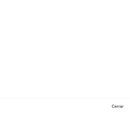
Cerrar
Outils
EVENTOS