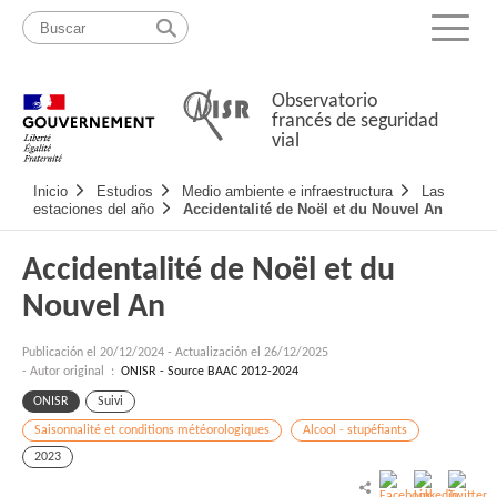
Pasar
Mapa
al
web
Menu
contenido
Observatorio
francés de seguridad
vial
Navigation
Inicio
Estudios
Medio ambiente e infraestructura
Las
principale
estaciones del año
Accidentalité de Noël et du Nouvel An
Accidentalité de Noël et du
Nouvel An
Publicación el
20/12/2024
-
Actualización el 26/12/2025
- Autor original :
ONISR - Source BAAC 2012-2024
ONISR
Suivi
Saisonnalité et conditions météorologiques
Alcool - stupéfiants
2023