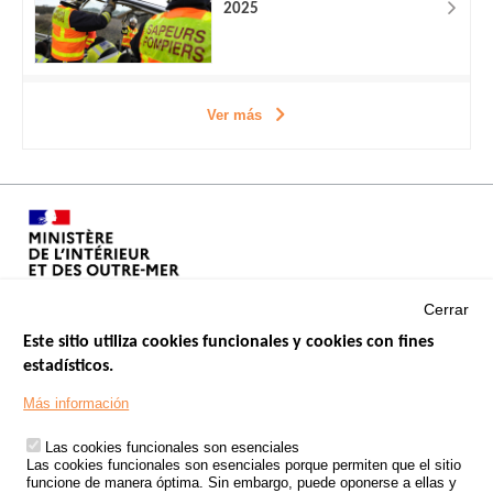
2025
Ver más
Cerrar
Este sitio utiliza cookies funcionales y cookies con fines
estadísticos.
Menu
SITIOS DE GOBIERNO
Footer
Más información
INSEGURIDAD VIAL
Las cookies funcionales son esenciales
TRATAMIENTO DE DATOS PERSONALES PROCEDENTES DE
Las cookies funcionales son esenciales porque permiten que el sitio
ACCIDENTES DE TRÁFICO
funcione de manera óptima. Sin embargo, puede oponerse a ellas y